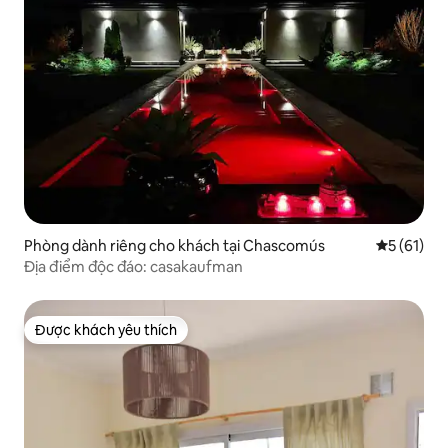
Phòng dành riêng cho khách tại Chascomús
Xếp hạng t
5 (61)
Địa điểm độc đáo: casakaufman
Được khách yêu thích
Được khách yêu thích