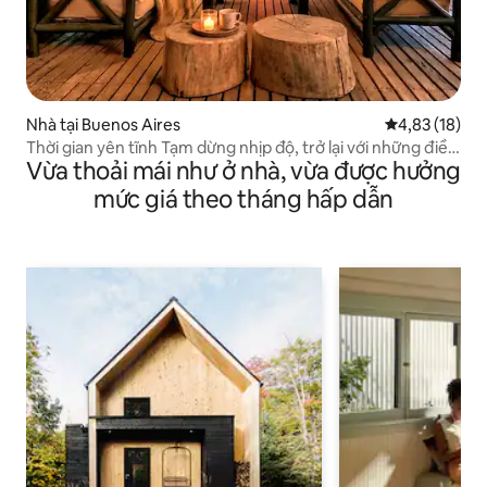
Nhà tại Buenos Aires
Xếp hạng trun
4,83 (18)
Thời gian yên tĩnh Tạm dừng nhịp độ, trở lại với những điều
Vừa thoải mái như ở nhà, vừa được hưởng
đơn giản.
mức giá theo tháng hấp dẫn