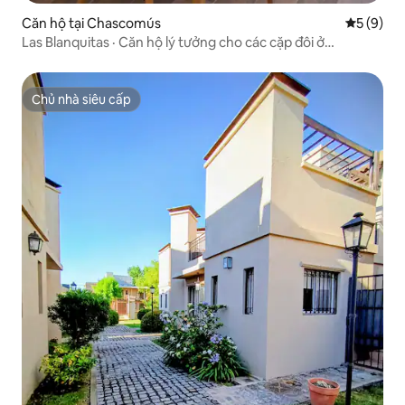
Căn hộ tại Chascomús
Xếp hạng 
5 (9)
Las Blanquitas · Căn hộ lý tưởng cho các cặp đôi ở
Chascomús
Chủ nhà siêu cấp
Chủ nhà siêu cấp