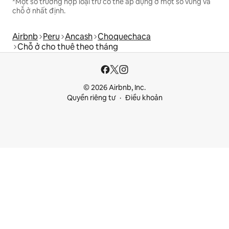
*Một số trường hợp loại trừ có thể áp dụng ở một số vùng và
chỗ ở nhất định.
Airbnb
Peru
Ancash
Choquechaca
Chỗ ở cho thuê theo tháng
© 2026 Airbnb, Inc.
Quyền riêng tư
Điều khoản