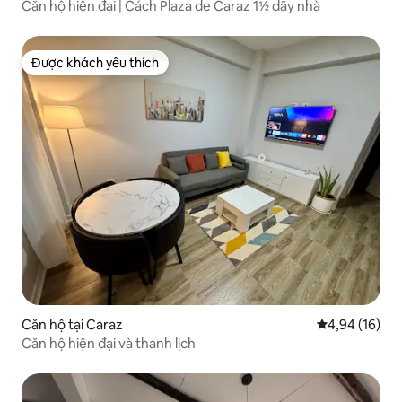
Căn hộ hiện đại | Cách Plaza de Caraz 1½ dãy nhà
Được khách yêu thích
Được khách yêu thích
Căn hộ tại Caraz
Xếp hạng trun
4,94 (16)
Căn hộ hiện đại và thanh lịch