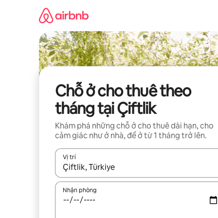
Chuyển
đến
nội
dung
Chỗ ở cho thuê theo
tháng tại Çiftlik
Khám phá những chỗ ở cho thuê dài hạn, cho
cảm giác như ở nhà, để ở từ 1 tháng trở lên.
Vị trí
Khi có kết quả, hãy điều hướng bằng phím mũi t
Nhận phòng