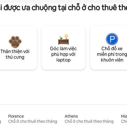
i được ưa chuộng tại chỗ ở cho thuê t
Góc làm việc
Chỗ đỗ xe
Thân thiện với
phù hợp với
miễn phí tron
thú cưng
laptop
khuôn viên
Florence
Athens
Mi
g
Chỗ ở cho thuê theo tháng
Chỗ ở cho thuê theo tháng
Chỗ