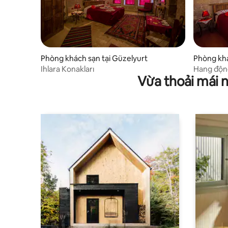
Phòng khách sạn tại Güzelyurt
Phòng khá
t
Ihlara Konakları
Hang động
Vừa thoải mái 