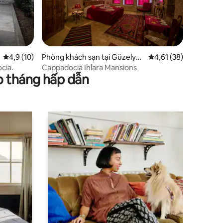
Xếp hạng trung bình 4,9/5, 10 đánh giá
4,9 (10)
Phòng khách sạn tại Güzelyur
Xếp hạng trung bình 4
4,61 (38)
t
cia.
Cappadocia Ihlara Mansions
o tháng hấp dẫn