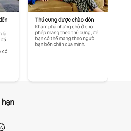
đến
Thú cưng được chào đón
Khám phá những chỗ ở cho
phép mang theo thú cưng, để
h là
bạn có thể mang theo người
 đá
bạn bốn chân của mình.
y có
i hạn