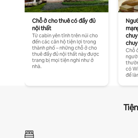
Chỗ ở cho thuê có đầy đủ
Ngườ
nội thất
mạng
chuy
Từ cabin yên tĩnh trên núi cho
đến các căn hộ tiện lợi trong
chuy
thành phố – những chỗ ở cho
Chỗ ở
thuê đầy đủ nội thất này được
người
trang bị mọi tiện nghi như ở
thườn
nhà.
có Wi
để là
Tiện