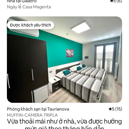
Nhà tại Galatro
Xếp hạng 
5 (6)
Ngày lễ Casa Magenta
Được khách yêu thích
Được khách yêu thích
Phòng khách sạn tại Taurianova
Xếp hạng t
5 (15)
MUFFIN-CAMERA TRIPLA
Vừa thoải mái như ở nhà, vừa được hưởng
mức giá theo tháng hấp dẫn