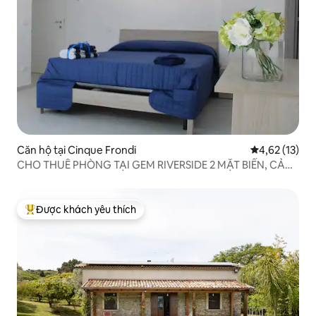
Căn hộ tại Cinque Frondi
Xếp hạng trun
4,62 (13)
CHO THUÊ PHÒNG TẠI GEM RIVERSIDE 2 MẶT BIỂN, CẢM
GIÁC NHƯ Ở NHÀ.
Được khách yêu thích
Được khách yêu thích nhất