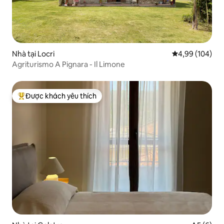
Nhà tại Locri
Xếp hạng trung
4,99 (104)
Agriturismo A Pignara - Il Limone
Được khách yêu thích
Được khách yêu thích nhất