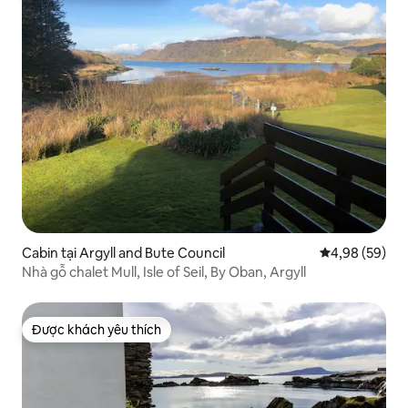
Cabin tại Argyll and Bute Council
Xếp hạng trun
4,98 (59)
Nhà gỗ chalet Mull, Isle of Seil, By Oban, Argyll
Được khách yêu thích
Được khách yêu thích