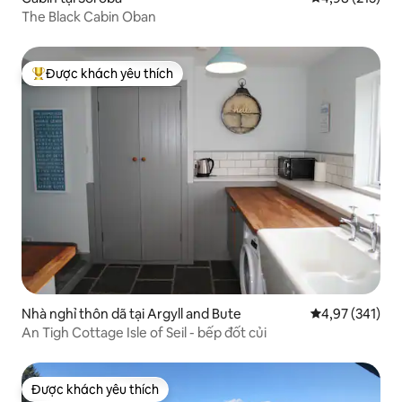
The Black Cabin Oban
Được khách yêu thích
Được khách yêu thích nhất
Nhà nghỉ thôn dã tại Argyll and Bute
Xếp hạng trung
4,97 (341)
An Tigh Cottage Isle of Seil - bếp đốt củi
Được khách yêu thích
Được khách yêu thích