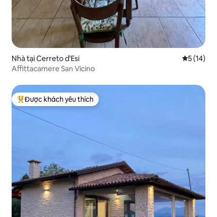
Nhà tại Cerreto d'Esi
Xếp hạng t
5 (14)
Affittacamere San Vicino
Được khách yêu thích
Được khách yêu thích nhất