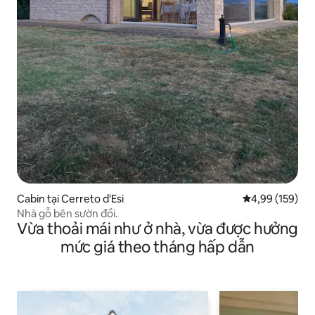
Cabin tại Cerreto d'Esi
Xếp hạng trung
4,99 (159)
Nhà gỗ bên sườn đồi.
Vừa thoải mái như ở nhà, vừa được hưởng
mức giá theo tháng hấp dẫn