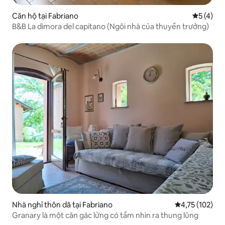
Căn hộ tại Fabriano
Xếp hạng 
5 (4)
B&B La dimora del capitano (Ngôi nhà của thuyền trưởng)
Nhà nghỉ thôn dã tại Fabriano
Xếp hạng trung
4,75 (102)
Granary là một căn gác lửng có tầm nhìn ra thung lũng