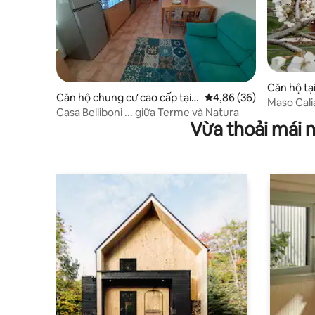
Căn hộ tại
Căn hộ chung cư cao cấp tại
Xếp hạng trung bình 4,
4,86 (36)
Maso Cali
Comano Terme
Casa Belliboni ... giữa Terme và Natura
Vừa thoải mái 