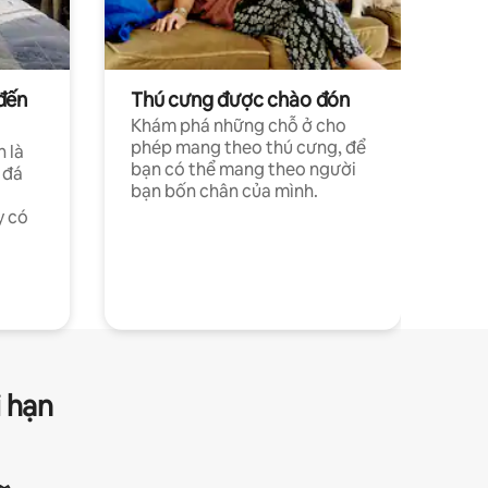
đến
Thú cưng được chào đón
Khám phá những chỗ ở cho
phép mang theo thú cưng, để
h là
bạn có thể mang theo người
 đá
bạn bốn chân của mình.
y có
i hạn