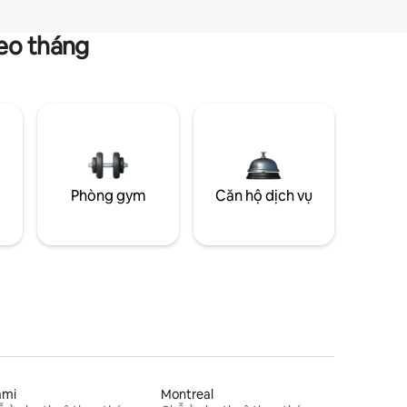
heo tháng
g
Phòng gym
Căn hộ dịch vụ
ami
Montreal