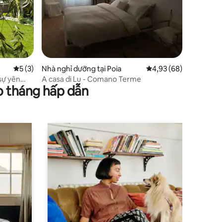
Xếp hạng trung bình 5/5, 3 đánh giá
5 (3)
Nhà nghỉ dưỡng tại Poia
Xếp hạng trung bình 4
4,93 (68)
 sự yên
A casa di Lu - Comano Terme
o tháng hấp dẫn