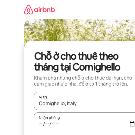
Chuyển
đến
nội
dung
Chỗ ở cho thuê theo
tháng tại Comighello
Khám phá những chỗ ở cho thuê dài hạn, cho
cảm giác như ở nhà, để ở từ 1 tháng trở lên.
Vị trí
Khi có kết quả, hãy điều hướng bằng phím mũi t
Nhận phòng