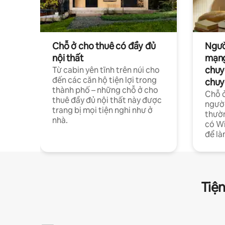
Chỗ ở cho thuê có đầy đủ
Ngườ
nội thất
mạng
chuy
Từ cabin yên tĩnh trên núi cho
đến các căn hộ tiện lợi trong
chuy
thành phố – những chỗ ở cho
Chỗ ở
thuê đầy đủ nội thất này được
người
trang bị mọi tiện nghi như ở
thườn
nhà.
có Wi
để là
Tiện