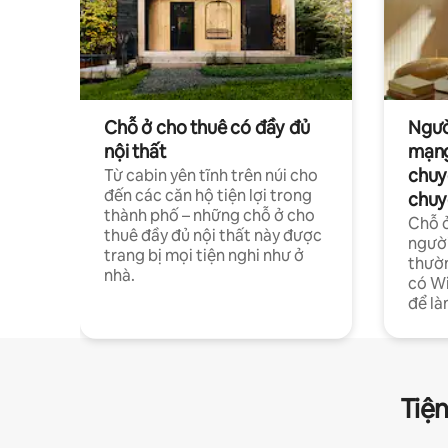
Chỗ ở cho thuê có đầy đủ
Ngườ
nội thất
mạng
chuy
Từ cabin yên tĩnh trên núi cho
đến các căn hộ tiện lợi trong
chuy
thành phố – những chỗ ở cho
Chỗ ở
thuê đầy đủ nội thất này được
người
trang bị mọi tiện nghi như ở
thườn
nhà.
có Wi
để là
Tiện