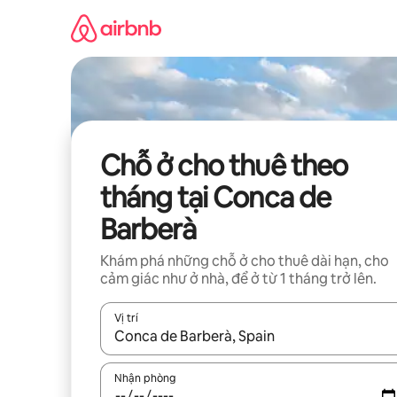
Chuyển
đến
nội
dung
Chỗ ở cho thuê theo
tháng tại Conca de
Barberà
Khám phá những chỗ ở cho thuê dài hạn, cho
cảm giác như ở nhà, để ở từ 1 tháng trở lên.
Vị trí
Khi có kết quả, hãy điều hướng bằng phím mũi t
Nhận phòng