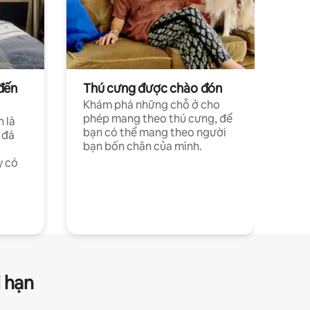
đến
Thú cưng được chào đón
Khám phá những chỗ ở cho
phép mang theo thú cưng, để
h là
bạn có thể mang theo người
 đá
bạn bốn chân của mình.
y có
i hạn