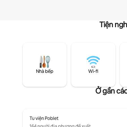
Tiện ngh
Nhà bếp
Wi-fi
Ở gần các
Tu viện Poblet
164 người địa phương đề xuất