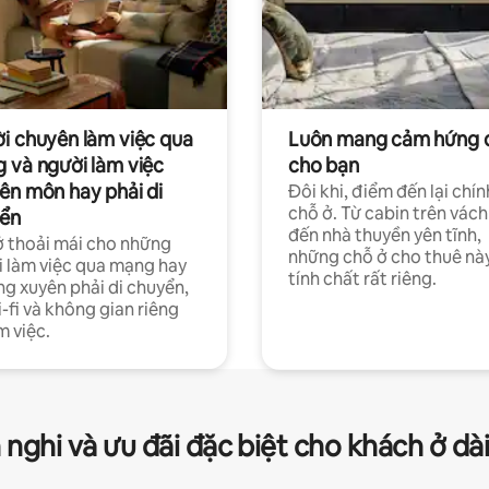
i chuyên làm việc qua
Luôn mang cảm hứng 
 và người làm việc
cho bạn
ên môn hay phải di
Đôi khi, điểm đến lại chín
chỗ ở. Từ cabin trên vách
ển
đến nhà thuyền yên tĩnh,
 thoải mái cho những
những chỗ ở cho thuê nà
 làm việc qua mạng hay
tính chất rất riêng.
g xuyên phải di chuyển,
-fi và không gian riêng
m việc.
 nghi và ưu đãi đặc biệt cho khách ở dà