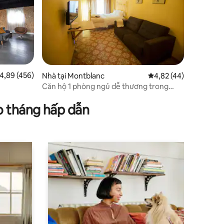
ếp hạng trung bình 4,89/5, 456 đánh giá
4,89 (456)
Nhà tại Montblanc
Xếp hạng trung bình 4
4,82 (44)
Căn hộ 1 phòng ngủ dễ thương trong
một thị trấn thời trung cổ quyến rũ
o tháng hấp dẫn