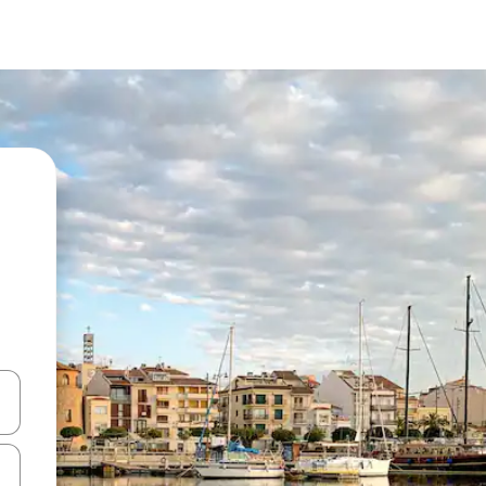
ên lên và xuống hoặc khám phá bằng các thao tác chạm hoặc vuốt.