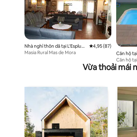
Nhà nghỉ thôn dã tại L'Espluga
Xếp hạng trung bình 4,
4,95 (87)
de Francolí
Masia Rural Mas de Mora
Căn hộ tạ
Că
Vừa thoải mái 