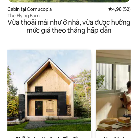
Cabin tại Cornucopia
Xếp hạng trun
4,98 (52)
The Flying Barn
Vừa thoải mái như ở nhà, vừa được hưởng
mức giá theo tháng hấp dẫn