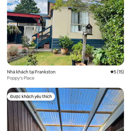
Nhà khách tại Frankston
Xếp hạng t
5 (15)
Poppy's Place
Được khách yêu thích
Được khách yêu thích