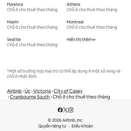
Florence
Athens
Chỗ ở cho thuê theo tháng
Chỗ ở cho thuê theo tháng
Miami
Montreal
Chỗ ở cho thuê theo tháng
Chỗ ở cho thuê theo tháng
Seattle
Hiển thị thêm
Chỗ ở cho thuê theo tháng
*Một số trường hợp loại trừ có thể áp dụng ở một số vùng và
chỗ ở nhất định.
Airbnb
Úc
Victoria
City of Casey
Cranbourne South
Chỗ ở cho thuê theo tháng
© 2026 Airbnb, Inc.
Quyền riêng tư
Điều khoản