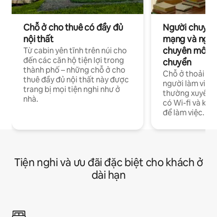
Chỗ ở cho thuê có đầy đủ
Người chuyên
nội thất
mạng và ngườ
chuyên môn ha
Từ cabin yên tĩnh trên núi cho
đến các căn hộ tiện lợi trong
chuyển
thành phố – những chỗ ở cho
Chỗ ở thoải má
thuê đầy đủ nội thất này được
người làm việc
trang bị mọi tiện nghi như ở
thường xuyên p
nhà.
có Wi-fi và khô
để làm việc.
Tiện nghi và ưu đãi đặc biệt cho khách ở
dài hạn