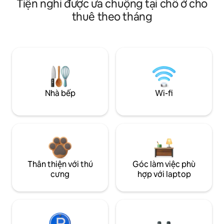
Tiện nghi được ưa chuộng tại chỗ ở cho
thuê theo tháng
Nhà bếp
Wi-fi
Thân thiện với thú
Góc làm việc phù
cưng
hợp với laptop