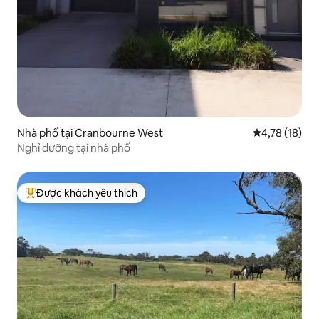
Nhà phố tại Cranbourne West
Xếp hạng trun
4,78 (18)
Nghỉ dưỡng tại nhà phố
Được khách yêu thích
Được khách yêu thích nhất