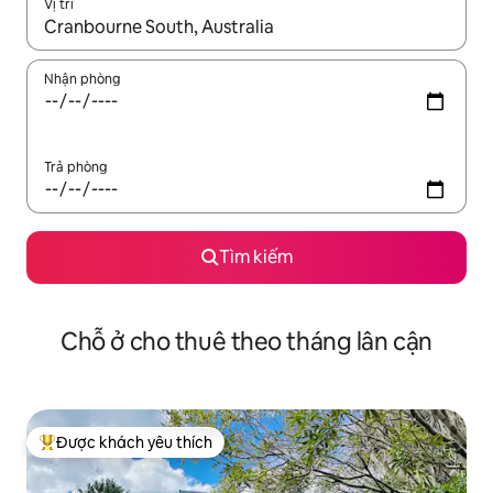
Vị trí
Khi có kết quả, hãy điều hướng bằng phím mũi tên lên và xuốn
Nhận phòng
Trả phòng
Tìm kiếm
Chỗ ở cho thuê theo tháng lân cận
Được khách yêu thích
Được khách yêu thích nhất