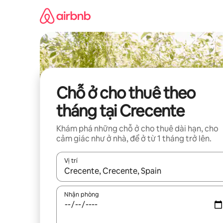
Chuyển
đến
nội
dung
Chỗ ở cho thuê theo
tháng tại Crecente
Khám phá những chỗ ở cho thuê dài hạn, cho
cảm giác như ở nhà, để ở từ 1 tháng trở lên.
Vị trí
Khi có kết quả, hãy điều hướng bằng phím mũi t
Nhận phòng