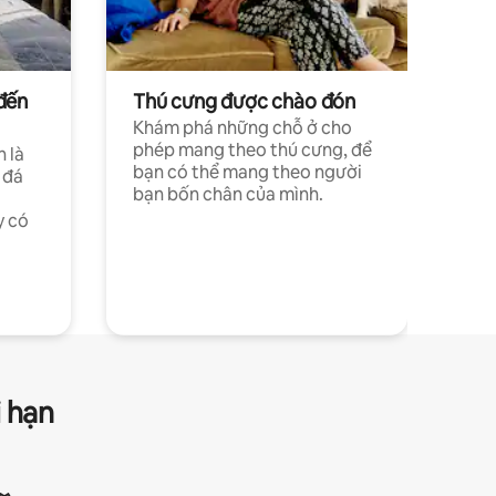
đến
Thú cưng được chào đón
Khám phá những chỗ ở cho
phép mang theo thú cưng, để
h là
bạn có thể mang theo người
 đá
bạn bốn chân của mình.
y có
i hạn