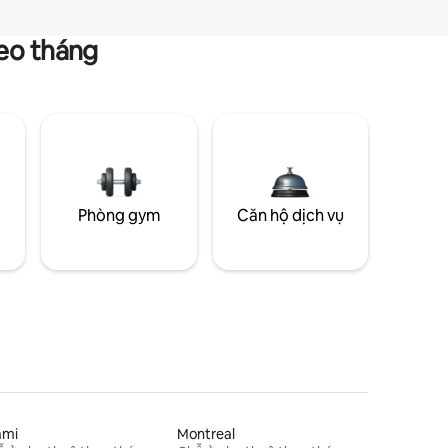
heo tháng
g
Phòng gym
Căn hộ dịch vụ
ami
Montreal