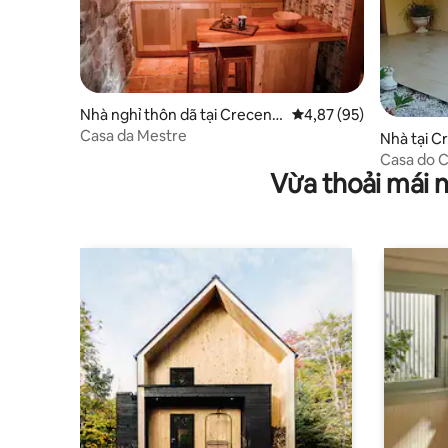
Nhà nghỉ thôn dã tại Crecent
Xếp hạng trung bình 4,
4,87 (95)
e
Casa da Mestre
Nhà tại C
Casa do C
Vừa thoải mái 