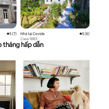
Xếp hạng trung bình 5/5, 7 đánh giá
5 (7)
Nhà tại Cevide
Xếp hạng trung bì
5 (6)
Casa 1883
o tháng hấp dẫn