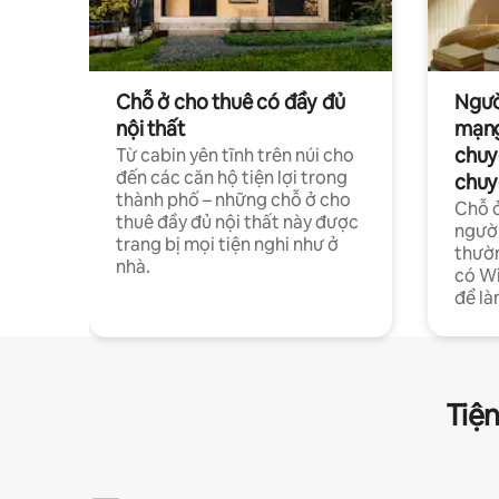
Chỗ ở cho thuê có đầy đủ
Ngườ
nội thất
mạng
chuy
Từ cabin yên tĩnh trên núi cho
đến các căn hộ tiện lợi trong
chuy
thành phố – những chỗ ở cho
Chỗ ở
thuê đầy đủ nội thất này được
người
trang bị mọi tiện nghi như ở
thườn
nhà.
có Wi
để là
Tiện