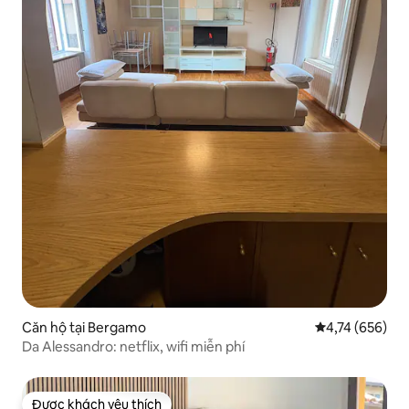
Căn hộ tại Bergamo
Xếp hạng trung
4,74 (656)
Da Alessandro: netflix, wifi miễn phí
Được khách yêu thích