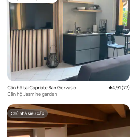
Được khách yêu thích
Căn hộ tại Capriate San Gervasio
Xếp hạng trun
4,91 (77)
Căn hộ Jasmine garden
Chủ nhà siêu cấp
Chủ nhà siêu cấp