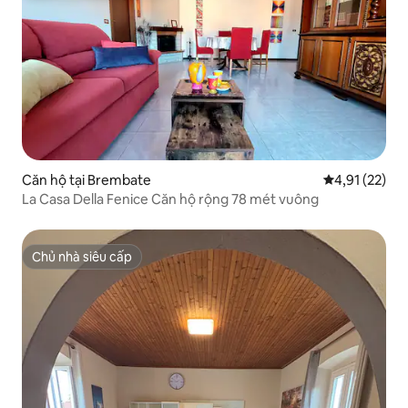
Căn hộ tại Brembate
Xếp hạng trun
4,91 (22)
La Casa Della Fenice Căn hộ rộng 78 mét vuông
Chủ nhà siêu cấp
Chủ nhà siêu cấp