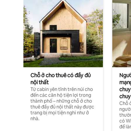
Chỗ ở cho thuê có đầy đủ
Ngườ
nội thất
mạng
chuy
Từ cabin yên tĩnh trên núi cho
đến các căn hộ tiện lợi trong
chuy
thành phố – những chỗ ở cho
Chỗ ở
thuê đầy đủ nội thất này được
người
trang bị mọi tiện nghi như ở
thườn
nhà.
có Wi
để là