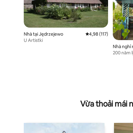
Nhà tại Jędrzejewo
Xếp hạng trung bình 4,9
4,98 (117)
U Artistki
Nhà nghỉ 
o
200 năm l
Vừa thoải mái 