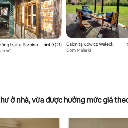
8/5, 117 đánh giá
Cabin tại Łowicz Wałecki
nông trại tại Sarbinow
Xếp hạng trung bình 4,9/5, 21 đánh giá
4,9 (21)
Dom Malarki
ịch sử
như ở nhà, vừa được hưởng mức giá the