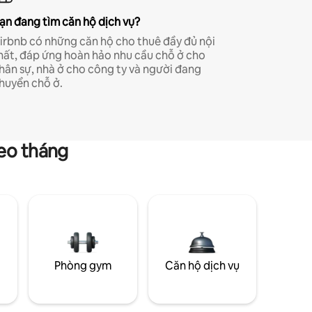
ạn đang tìm căn hộ dịch vụ?
irbnb có những căn hộ cho thuê đầy đủ nội
hất, đáp ứng hoàn hảo nhu cầu chỗ ở cho
hân sự, nhà ở cho công ty và người đang
huyển chỗ ở.
heo tháng
g
Phòng gym
Căn hộ dịch vụ