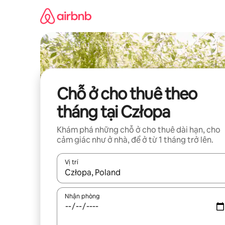
Chuyển
đến
nội
dung
Chỗ ở cho thuê theo
tháng tại Człopa
Khám phá những chỗ ở cho thuê dài hạn, cho
cảm giác như ở nhà, để ở từ 1 tháng trở lên.
Vị trí
Khi có kết quả, hãy điều hướng bằng phím mũi t
Nhận phòng