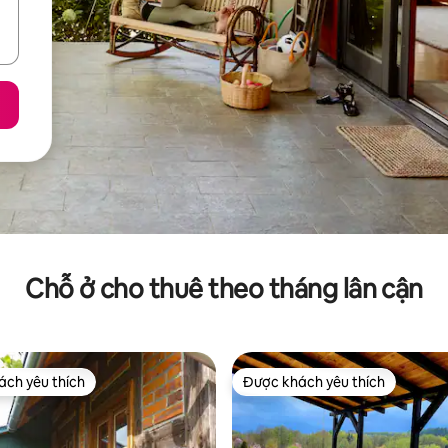
Chỗ ở cho thuê theo tháng lân cận
ch yêu thích
Được khách yêu thích
ch yêu thích
Được khách yêu thích