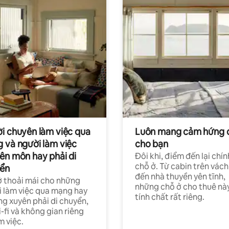
i chuyên làm việc qua
Luôn mang cảm hứng 
 và người làm việc
cho bạn
ên môn hay phải di
Đôi khi, điểm đến lại chín
chỗ ở. Từ cabin trên vách
ển
đến nhà thuyền yên tĩnh,
 thoải mái cho những
những chỗ ở cho thuê nà
 làm việc qua mạng hay
tính chất rất riêng.
g xuyên phải di chuyển,
-fi và không gian riêng
m việc.