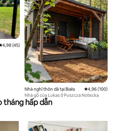
Xếp hạng trung bình 4,98/5, 45 đánh giá
4,98 (45)
Nhà nghỉ thôn dã tại Biała
Xếp hạng trung bình 4,
4,96 (100)
Nhà gỗ của Lukas ở Puszcza Notecka
o tháng hấp dẫn