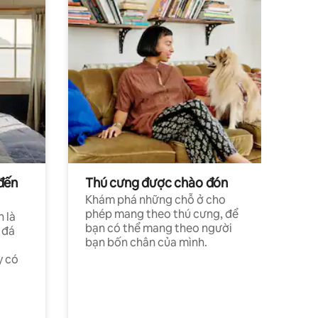
đến
Thú cưng được chào đón
Khám phá những chỗ ở cho
phép mang theo thú cưng, để
h là
bạn có thể mang theo người
 đá
bạn bốn chân của mình.
y có