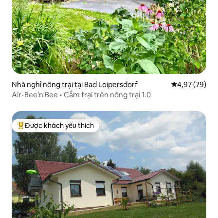
Nhà nghỉ nông trại tại Bad Loipersdorf
Xếp hạng trun
4,97 (79)
Air-Bee'n'Bee • Cắm trại trên nông trại 1.0
Được khách yêu thích
Được khách yêu thích nhất