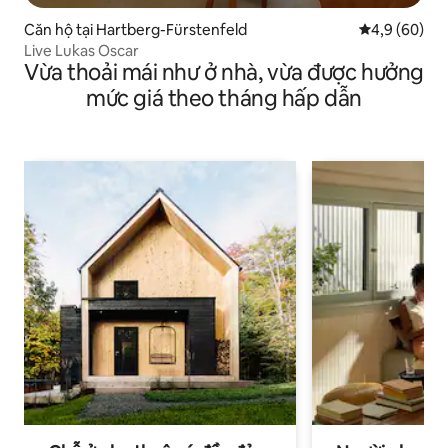
Căn hộ tại Hartberg-Fürstenfeld
Xếp hạng tru
4,9 (60)
Live Lukas Oscar
Vừa thoải mái như ở nhà, vừa được hưởng
mức giá theo tháng hấp dẫn