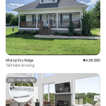
Nhà tại Dry Ridge
Xếp hạng trun
4,98 (88)
Tiết kiệm ân sủng
Chủ nhà siêu cấp
Chủ nhà siêu cấp