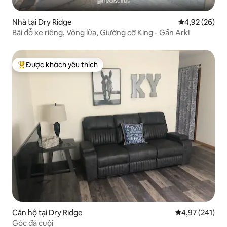
Nhà tại Dry Ridge
Xếp hạng trun
4,92 (26)
Bãi đỗ xe riêng, Vòng lửa, Giường cỡ King - Gần Ark!
Được khách yêu thích
Được khách yêu thích nhất
Căn hộ tại Dry Ridge
Xếp hạng trung
4,97 (241)
Góc đá cuội