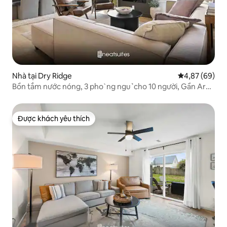
Nhà tại Dry Ridge
Xếp hạng trun
4,87 (69)
Bồn tắm nước nóng, 3 pho ̀ ng ngu ̉ cho 10 người, Gần Ark,
Bãi đỗ xe riêng
Được khách yêu thích
Được khách yêu thích