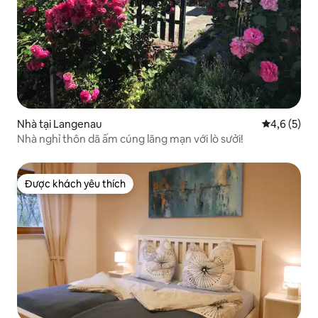
Nhà tại Langenau
Xếp hạng tr
4,6 (5)
Nhà nghỉ thôn dã ấm cúng lãng mạn với lò sưởi!
Được khách yêu thích
Được khách yêu thích