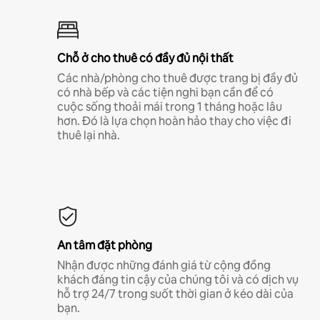
Chỗ ở cho thuê có đầy đủ nội thất
Các nhà/phòng cho thuê được trang bị đầy đủ
có nhà bếp và các tiện nghi bạn cần để có
cuộc sống thoải mái trong 1 tháng hoặc lâu
hơn. Đó là lựa chọn hoàn hảo thay cho việc đi
thuê lại nhà.
An tâm đặt phòng
Nhận được những đánh giá từ cộng đồng
khách đáng tin cậy của chúng tôi và có dịch vụ
hỗ trợ 24/7 trong suốt thời gian ở kéo dài của
bạn.