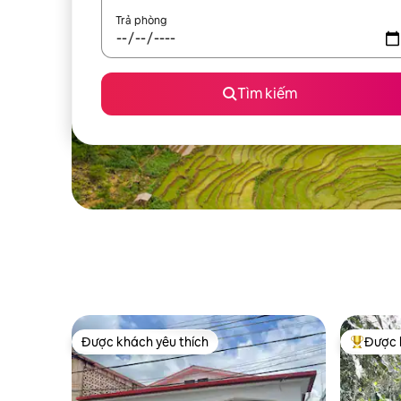
Trả phòng
Tìm kiếm
Được khách yêu thích
Được 
Được khách yêu thích
Được khá