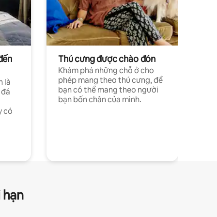
đến
Thú cưng được chào đón
Khám phá những chỗ ở cho
phép mang theo thú cưng, để
h là
bạn có thể mang theo người
 đá
bạn bốn chân của mình.
y có
i hạn