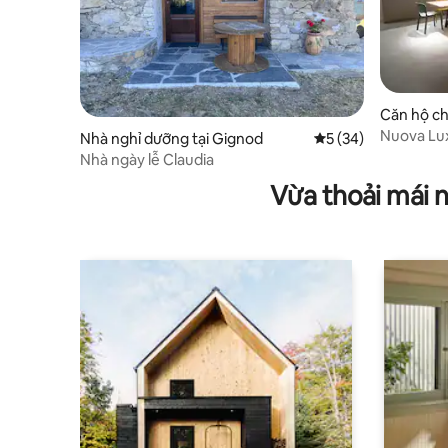
Căn hộ ch
Aosta
Nuova Lux
Nhà nghỉ dưỡng tại Gignod
Xếp hạng trung bình
5 (34)
Nhà ngày lễ Claudia
Vừa thoải mái 