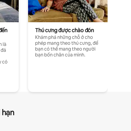
đến
Thú cưng được chào đón
Khám phá những chỗ ở cho
phép mang theo thú cưng, để
h là
bạn có thể mang theo người
 đá
bạn bốn chân của mình.
y có
i hạn