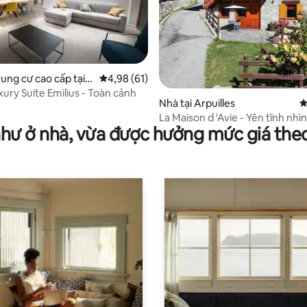
ung cư cao cấp tại
Xếp hạng trung bình 4,98/5, 61 đánh giá
4,98 (61)
ury Suite Emilius - Toàn cảnh
 5/5, 34 đánh giá
Nhà tại Arpuilles
X
La Maison d 'Avie - Yên tĩnh nhì
như ở nhà, vừa được hưởng mức giá the