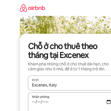
Chuyển
đến
nội
dung
Chỗ ở cho thuê theo
tháng tại Excenex
Khám phá những chỗ ở cho thuê dài hạn, cho
cảm giác như ở nhà, để ở từ 1 tháng trở lên.
Vị trí
Khi có kết quả, hãy điều hướng bằng phím mũi t
Nhận phòng