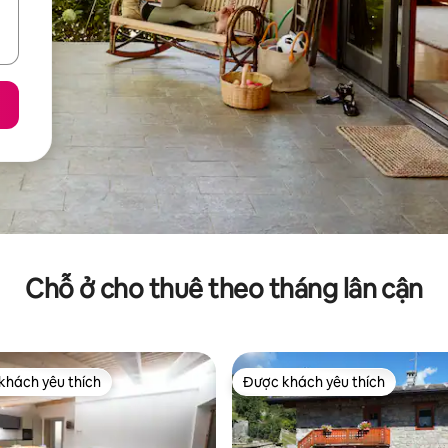
Chỗ ở cho thuê theo tháng lân cận
khách yêu thích
Được khách yêu thích
ch yêu thích nhất
Được khách yêu thích