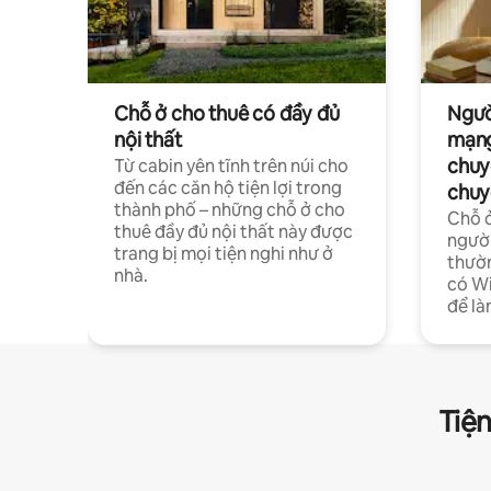
Chỗ ở cho thuê có đầy đủ
Ngườ
nội thất
mạng
chuy
Từ cabin yên tĩnh trên núi cho
đến các căn hộ tiện lợi trong
chuy
thành phố – những chỗ ở cho
Chỗ ở
thuê đầy đủ nội thất này được
người
trang bị mọi tiện nghi như ở
thườn
nhà.
có Wi
để là
Tiện