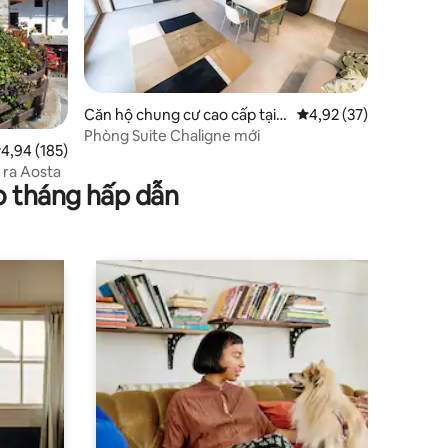
Căn hộ chung cư cao cấp tại
Xếp hạng trung bình 4
4,92 (37)
Aosta
Phòng Suite Chaligne mới
ếp hạng trung bình 4,94/5, 185 đánh giá
4,94 (185)
n ra Aosta
o tháng hấp dẫn