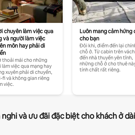
i chuyên làm việc qua
Luôn mang cảm hứng 
 và người làm việc
cho bạn
ên môn hay phải di
Đôi khi, điểm đến lại chín
chỗ ở. Từ cabin trên vách
ển
đến nhà thuyền yên tĩnh,
 thoải mái cho những
những chỗ ở cho thuê nà
 làm việc qua mạng hay
tính chất rất riêng.
g xuyên phải di chuyển,
-fi và không gian riêng
m việc.
 nghi và ưu đãi đặc biệt cho khách ở dà