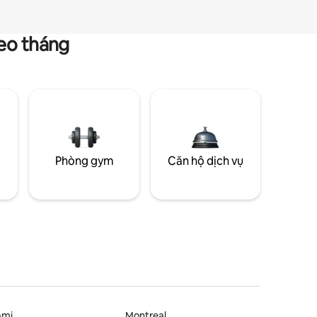
heo tháng
g
Phòng gym
Căn hộ dịch vụ
ami
Montreal