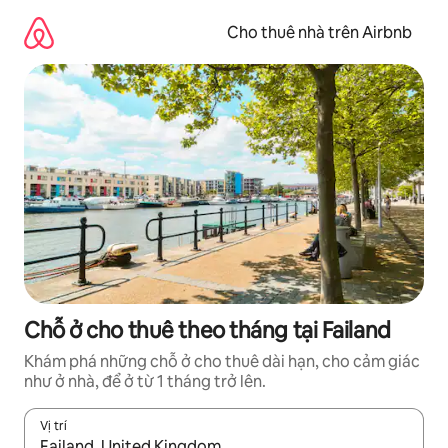
Chuyển
đến
Cho thuê nhà trên Airbnb
nội
dung
Chỗ ở cho thuê theo tháng tại Failand
Khám phá những chỗ ở cho thuê dài hạn, cho cảm giác
như ở nhà, để ở từ 1 tháng trở lên.
Vị trí
Khi có kết quả, hãy điều hướng bằng phím mũi tên lên và xuốn