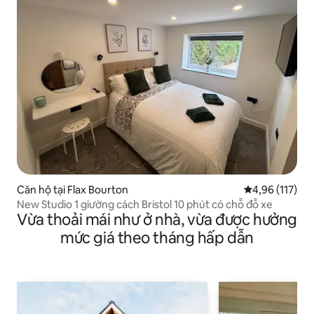
Căn hộ tại Flax Bourton
Xếp hạng trung
4,96 (117)
New Studio 1 giường cách Bristol 10 phút có chỗ đỗ xe
Vừa thoải mái như ở nhà, vừa được hưởng
mức giá theo tháng hấp dẫn