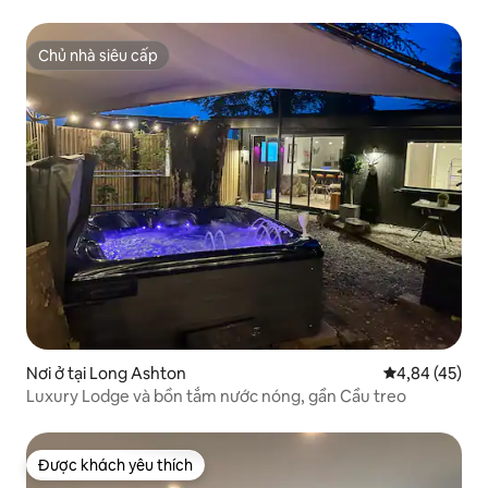
tranh vẽ
Chủ nhà siêu cấp
Chủ nhà siêu cấp
Nơi ở tại Long Ashton
Xếp hạng trun
4,84 (45)
Luxury Lodge và bồn tắm nước nóng, gần Cầu treo
Được khách yêu thích
Được khách yêu thích