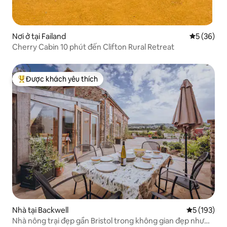
Nơi ở tại Failand
Xếp hạng t
5 (36)
Cherry Cabin 10 phút đến Clifton Rural Retreat
Được khách yêu thích
Được khách yêu thích nhất
Nhà tại Backwell
Xếp hạng tr
5 (193)
Nhà nông trại đẹp gần Bristol trong không gian đẹp như