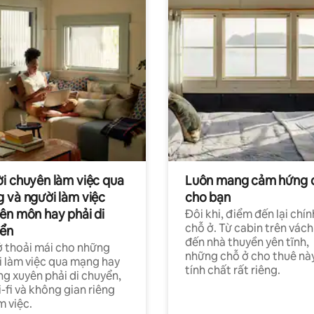
i chuyên làm việc qua
Luôn mang cảm hứng 
 và người làm việc
cho bạn
ên môn hay phải di
Đôi khi, điểm đến lại chín
chỗ ở. Từ cabin trên vách
ển
đến nhà thuyền yên tĩnh,
 thoải mái cho những
những chỗ ở cho thuê nà
 làm việc qua mạng hay
tính chất rất riêng.
g xuyên phải di chuyển,
-fi và không gian riêng
m việc.