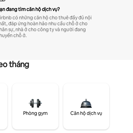
ạn đang tìm căn hộ dịch vụ?
irbnb có những căn hộ cho thuê đầy đủ nội
hất, đáp ứng hoàn hảo nhu cầu chỗ ở cho
hân sự, nhà ở cho công ty và người đang
huyển chỗ ở.
heo tháng
g
Phòng gym
Căn hộ dịch vụ