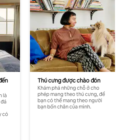
đến
Thú cưng được chào đón
Khám phá những chỗ ở cho
phép mang theo thú cưng, để
h là
bạn có thể mang theo người
 đá
bạn bốn chân của mình.
y có