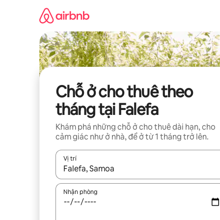
Chuyển
đến
nội
dung
Chỗ ở cho thuê theo
tháng tại Falefa
Khám phá những chỗ ở cho thuê dài hạn, cho
cảm giác như ở nhà, để ở từ 1 tháng trở lên.
Vị trí
Khi có kết quả, hãy điều hướng bằng phím mũi t
Nhận phòng