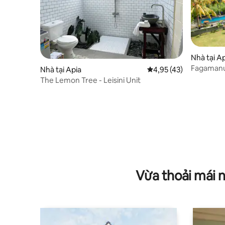
Nhà tại A
Fagamanu
Nhà tại Apia
Xếp hạng trung bình 4,
4,95 (43)
The Lemon Tree - Leisini Unit
Vừa thoải mái 