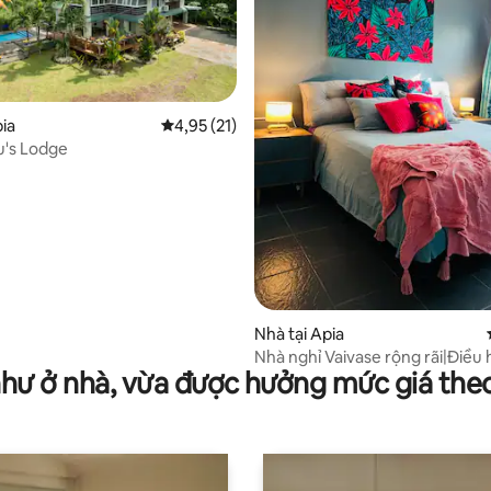
pia
Xếp hạng trung bình 4,95/5, 21 đánh giá
4,95 (21)
's Lodge
95/5, 43 đánh giá
Nhà tại Apia
Nhà nghỉ Vaivase rộng rãi|Điều 
như ở nhà, vừa được hưởng mức giá the
miễn phí