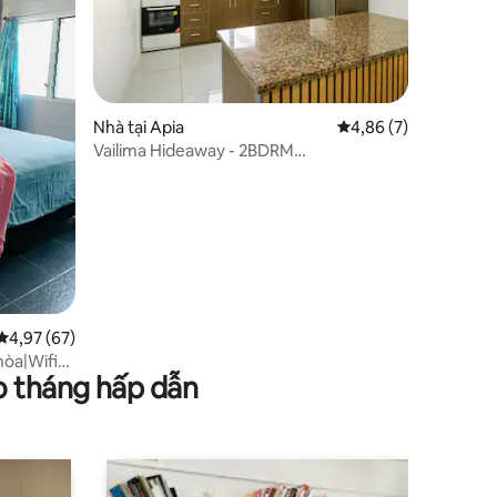
Nhà tại Apia
Xếp hạng trung bình 
4,86 (7)
Vailima Hideaway - 2BDRM
WIFI/AirCon/Netflix
Xếp hạng trung bình 4,97/5, 67 đánh giá
4,97 (67)
hòa|Wifi
o tháng hấp dẫn