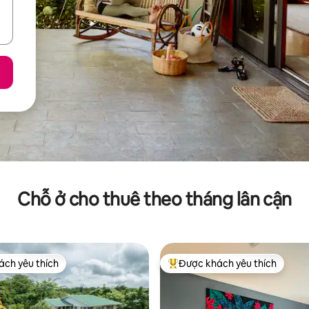
Chỗ ở cho thuê theo tháng lân cận
ch yêu thích
Được khách yêu thích
ch yêu thích
Được khách yêu thích nhất