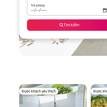
Trả phòng
Tìm kiếm
Được khách yêu thích
Được khá
Được khách yêu thích
Được khá