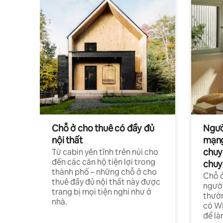
Chỗ ở cho thuê có đầy đủ
Ngườ
nội thất
mạng
chuy
Từ cabin yên tĩnh trên núi cho
đến các căn hộ tiện lợi trong
chuy
thành phố – những chỗ ở cho
Chỗ ở
thuê đầy đủ nội thất này được
người
trang bị mọi tiện nghi như ở
thườn
nhà.
có Wi
để là