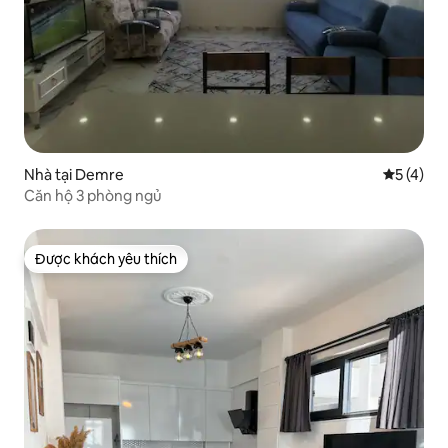
Nhà tại Demre
Xếp hạng 
5 (4)
Căn hộ 3 phòng ngủ
Được khách yêu thích
Được khách yêu thích