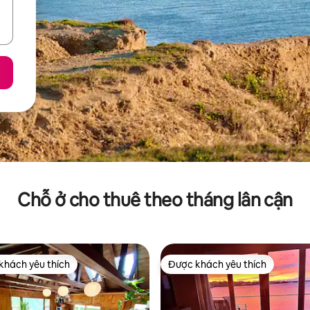
Chỗ ở cho thuê theo tháng lân cận
khách yêu thích
Được khách yêu thích
ch yêu thích nhất
Được khách yêu thích