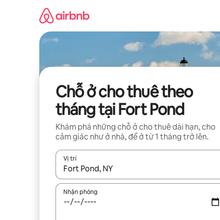
Chuyển
đến
nội
dung
Chỗ ở cho thuê theo
tháng tại Fort Pond
Khám phá những chỗ ở cho thuê dài hạn, cho
cảm giác như ở nhà, để ở từ 1 tháng trở lên.
Vị trí
Khi có kết quả, hãy điều hướng bằng phím mũi t
Nhận phòng