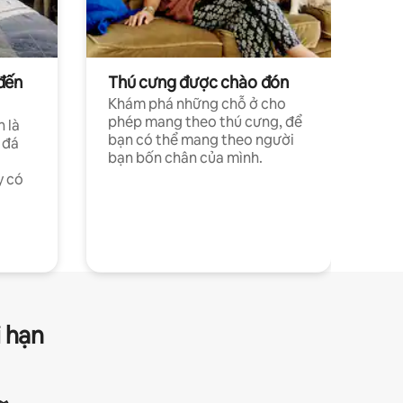
đến
Thú cưng được chào đón
Khám phá những chỗ ở cho
phép mang theo thú cưng, để
h là
bạn có thể mang theo người
 đá
bạn bốn chân của mình.
y có
i hạn