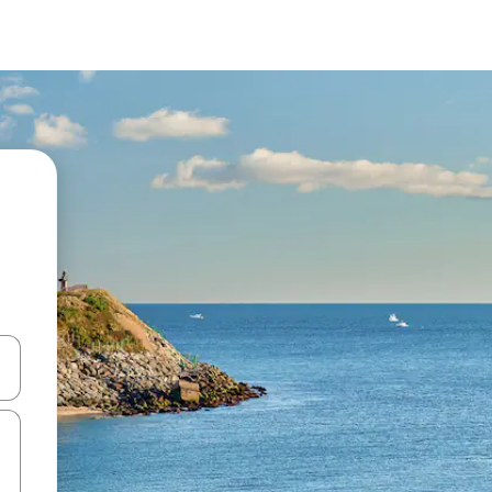
ên lên và xuống hoặc khám phá bằng các thao tác chạm hoặc vuốt.