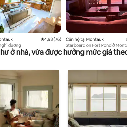
3/5, 174 đánh giá
ontauk
Xếp hạng trung bình 4,93/5, 76 đánh giá
4,93 (76)
Căn hộ tại Montauk
nghỉ dưỡng
Starboard on Fort Pond ở Mon
như ở nhà, vừa được hưởng mức giá the
York