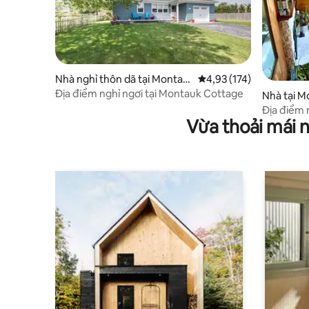
Nhà nghỉ thôn dã tại Montau
Xếp hạng trung bình 4,9
4,93 (174)
k
Địa điểm nghỉ ngơi tại Montauk Cottage
Nhà tại M
Địa điểm 
Vừa thoải mái 