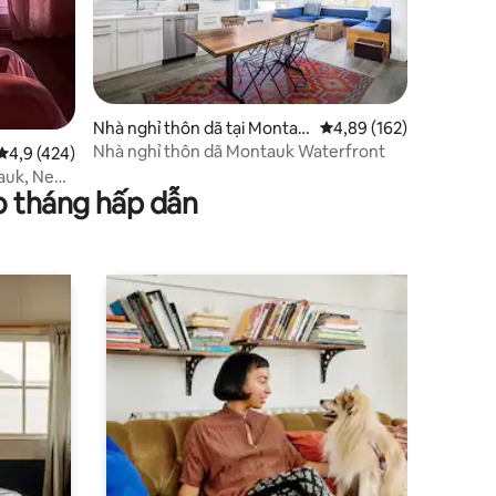
Nhà nghỉ thôn dã tại Montau
Xếp hạng trung bình 4,
4,89 (162)
k
Nhà nghỉ thôn dã Montauk Waterfront
Xếp hạng trung bình 4,9/5, 424 đánh giá
4,9 (424)
tauk, New
o tháng hấp dẫn