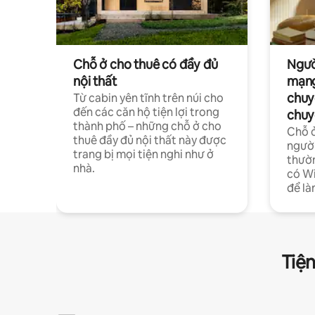
Chỗ ở cho thuê có đầy đủ
Ngườ
nội thất
mạng
chuy
Từ cabin yên tĩnh trên núi cho
đến các căn hộ tiện lợi trong
chuy
thành phố – những chỗ ở cho
Chỗ ở
thuê đầy đủ nội thất này được
người
trang bị mọi tiện nghi như ở
thườn
nhà.
có Wi
để là
Tiện