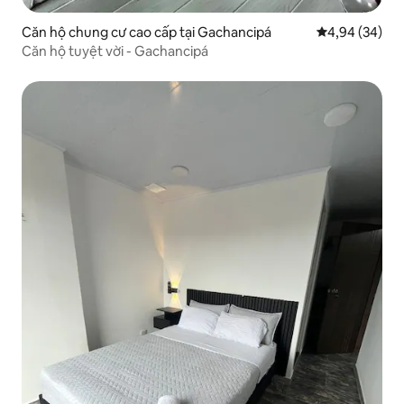
Căn hộ chung cư cao cấp tại Gachancipá
Xếp hạng trun
4,94 (34)
Căn hộ tuyệt vời - Gachancipá