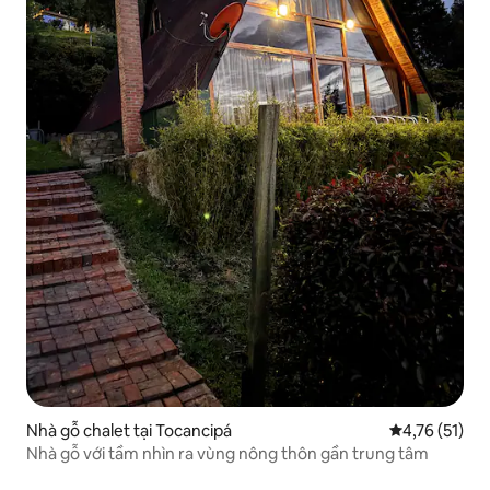
Nhà gỗ chalet tại Tocancipá
Xếp hạng trun
4,76 (51)
Nhà gỗ với tầm nhìn ra vùng nông thôn gần trung tâm