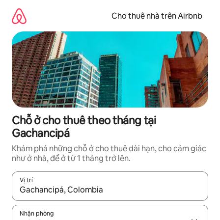
Chuyển
đến
Cho thuê nhà trên Airbnb
nội
dung
Chỗ ở cho thuê theo tháng tại
Gachancipá
Khám phá những chỗ ở cho thuê dài hạn, cho cảm giác
như ở nhà, để ở từ 1 tháng trở lên.
Vị trí
Khi có kết quả, hãy điều hướng bằng phím mũi tên lên và xuốn
Nhận phòng