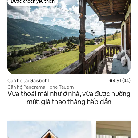
Được khách yêu thích
Được khách yêu thích
Căn hộ tại Gaisbichl
Xếp hạng trun
4,91 (44)
Căn hộ Panorama Hohe Tauern
Vừa thoải mái như ở nhà, vừa được hưởng
mức giá theo tháng hấp dẫn