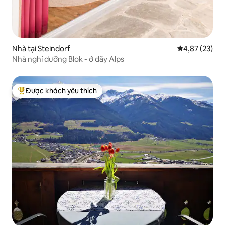
Nhà tại Steindorf
Xếp hạng trun
4,87 (23)
Nhà nghỉ dưỡng Blok - ở dãy Alps
Được khách yêu thích
Được khách yêu thích nhất