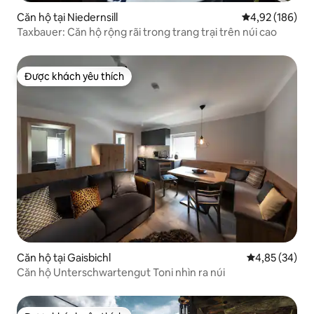
Căn hộ tại Niedernsill
Xếp hạng trung
4,92 (186)
Taxbauer: Căn hộ rộng rãi trong trang trại trên núi cao
Được khách yêu thích
Được khách yêu thích
Căn hộ tại Gaisbichl
Xếp hạng trun
4,85 (34)
Căn hộ Unterschwartengut Toni nhìn ra núi