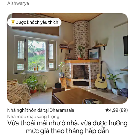
Aishwarya
Được khách yêu thích
Được khách yêu thích nhất
Nhà nghỉ thôn dã tại Dharamsala
Xếp hạng trun
4,99 (89)
Nhà mộc mạc sang trọng
Vừa thoải mái như ở nhà, vừa được hưởng
mức giá theo tháng hấp dẫn