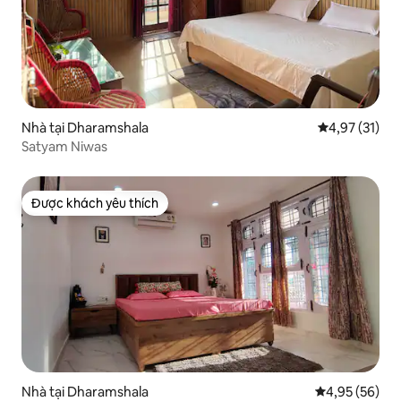
Nhà tại Dharamshala
Xếp hạng trun
4,97 (31)
Satyam Niwas
Được khách yêu thích
Được khách yêu thích
Nhà tại Dharamshala
Xếp hạng trun
4,95 (56)