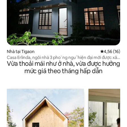
Nhà tại Tigaon
Xếp hạng trun
4,56 (16)
Casa Erlinda, ngôi nhà 3 pho ̀ ng ngu ̉ hiện đại mới được xây
Vừa thoải mái như ở nhà, vừa được hưởng
dựng cho 8 người!
mức giá theo tháng hấp dẫn