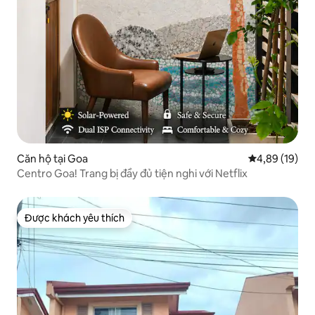
Căn hộ tại Goa
Xếp hạng trun
4,89 (19)
Centro Goa! Trang bị đầy đủ tiện nghi với Netflix
Được khách yêu thích
Được khách yêu thích