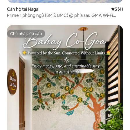
Căn hộ tại Naga
Xếp hạng 
5 (4)
Prime 1 phòng ngủ (SM & BMC) @ phía sau GMA Wi-Fi
300Mbps
Chủ nhà siêu cấp
Chủ nhà siêu cấp