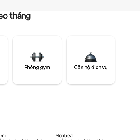
heo tháng
g
Phòng gym
Căn hộ dịch vụ
ami
Montreal