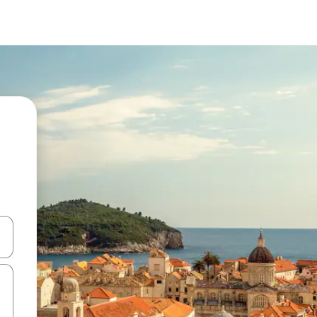
ên lên và xuống hoặc khám phá bằng các thao tác chạm hoặc vuốt.