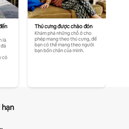
đến
Thú cưng được chào đón
Khám phá những chỗ ở cho
phép mang theo thú cưng, để
h là
bạn có thể mang theo người
 đá
bạn bốn chân của mình.
y có
i hạn