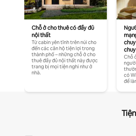
Chỗ ở cho thuê có đầy đủ
Ngườ
nội thất
mạng
chuy
Từ cabin yên tĩnh trên núi cho
đến các căn hộ tiện lợi trong
chuy
thành phố – những chỗ ở cho
Chỗ ở
thuê đầy đủ nội thất này được
người
trang bị mọi tiện nghi như ở
thườn
nhà.
có Wi
để là
Tiện