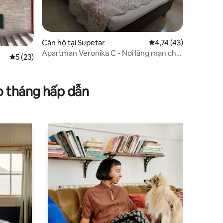
Căn hộ tại Supetar
Xếp hạng trung bình 4
4,74 (43)
Apartman Veronika C - Nơi lãng mạn cho
Xếp hạng trung bình 5/5, 23 đánh giá
5 (23)
một cặp đôi
o tháng hấp dẫn