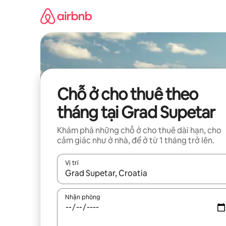
Chuyển
đến
nội
dung
Chỗ ở cho thuê theo
tháng tại Grad Supetar
Khám phá những chỗ ở cho thuê dài hạn, cho
cảm giác như ở nhà, để ở từ 1 tháng trở lên.
Vị trí
Khi có kết quả, hãy điều hướng bằng phím mũi t
Nhận phòng