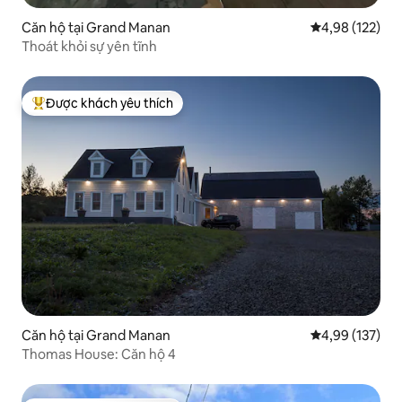
Căn hộ tại Grand Manan
Xếp hạng trung
4,98 (122)
Thoát khỏi sự yên tĩnh
Được khách yêu thích
Được khách yêu thích nhất
Căn hộ tại Grand Manan
Xếp hạng trung
4,99 (137)
Thomas House: Căn hộ 4