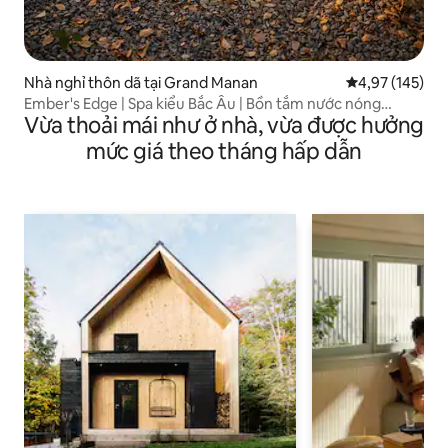
Nhà nghỉ thôn dã tại Grand Manan
Xếp hạng trung
4,97 (145)
Ember's Edge | Spa kiểu Bắc Âu | Bồn tắm nước nóng
Vừa thoải mái như ở nhà, vừa được hưởng
Phòng xông hơi Phòng tắm nước lạnh
mức giá theo tháng hấp dẫn