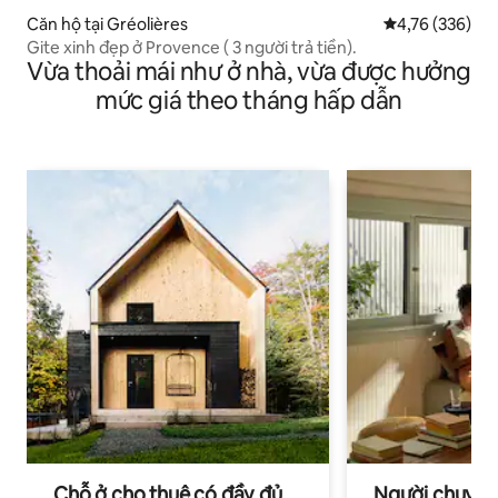
Căn hộ tại Gréolières
Xếp hạng trung
4,76 (336)
Gite xinh đẹp ở Provence ( 3 người trả tiền).
Vừa thoải mái như ở nhà, vừa được hưởng
mức giá theo tháng hấp dẫn
Chỗ ở cho thuê có đầy đủ
Người chuyên