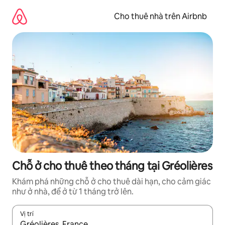
Chuyển
đến
Cho thuê nhà trên Airbnb
nội
dung
Chỗ ở cho thuê theo tháng tại Gréolières
Khám phá những chỗ ở cho thuê dài hạn, cho cảm giác
như ở nhà, để ở từ 1 tháng trở lên.
Vị trí
Khi có kết quả, hãy điều hướng bằng phím mũi tên lên và xuốn