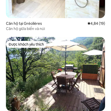
Căn hộ tại Gréolières
Xếp hạng trun
4,84 (19)
Căn hộ giữa biển và núi
Được khách yêu thích
Được khách yêu thích