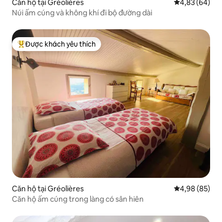
Căn hộ tại Gréolières
Xếp hạng trun
4,83 (64)
Núi ấm cúng và không khí đi bộ đường dài
Được khách yêu thích
Được khách yêu thích nhất
Căn hộ tại Gréolières
Xếp hạng trun
4,98 (85)
Căn hộ ấm cúng trong làng có sân hiên