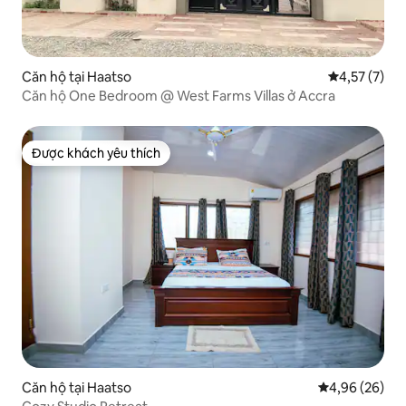
Căn hộ tại Haatso
Xếp hạng tru
4,57 (7)
Căn hộ One Bedroom @ West Farms Villas ở Accra
Được khách yêu thích
Được khách yêu thích
Căn hộ tại Haatso
Xếp hạng trun
4,96 (26)