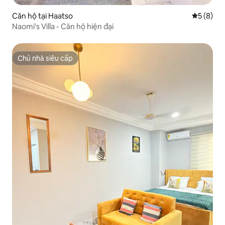
Căn hộ tại Haatso
Xếp hạng 
5 (8)
Naomi's Villa - Căn hộ hiện đại
Chủ nhà siêu cấp
Chủ nhà siêu cấp