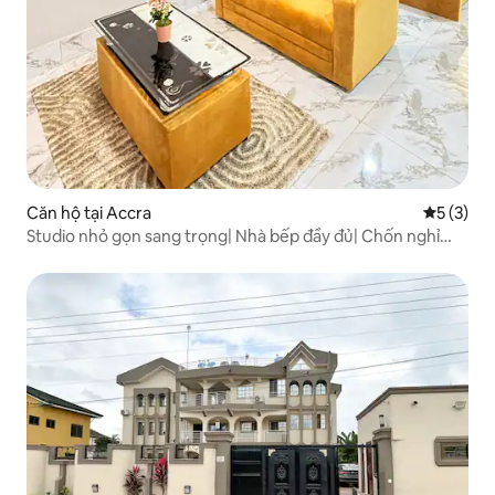
Căn hộ tại Accra
Xếp hạng 
5 (3)
Studio nhỏ gọn sang trọng| Nhà bếp đầy đủ| Chốn nghỉ
ngơi ấm cúng|