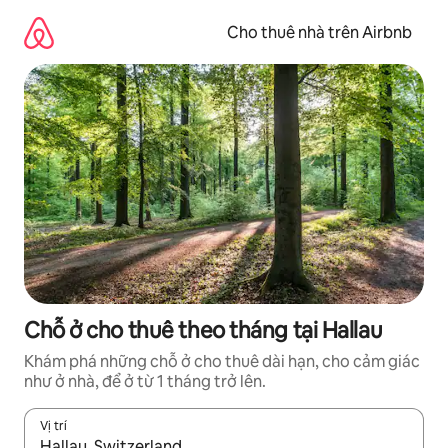
Chuyển
đến
Cho thuê nhà trên Airbnb
nội
dung
Chỗ ở cho thuê theo tháng tại Hallau
Khám phá những chỗ ở cho thuê dài hạn, cho cảm giác
như ở nhà, để ở từ 1 tháng trở lên.
Vị trí
Khi có kết quả, hãy điều hướng bằng phím mũi tên lên và xuốn