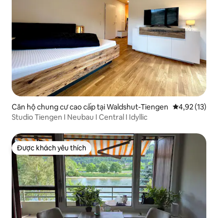
Căn hộ chung cư cao cấp tại Waldshut-Tiengen
Xếp hạng trun
4,92 (13)
Studio Tiengen I Neubau I Central I Idyllic
Được khách yêu thích
Được khách yêu thích