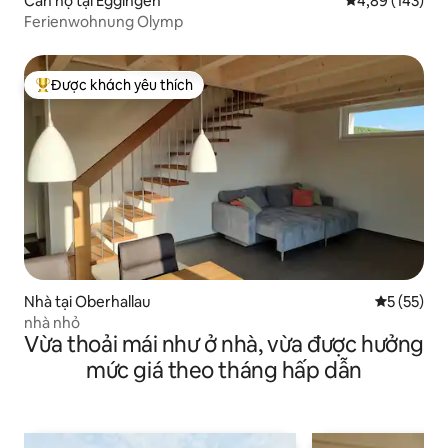
Căn hộ tại Eggingen
Xếp hạng trung
4,89 (143)
Ferienwohnung Olymp
Được khách yêu thích
Được khách yêu thích nhất
Nhà tại Oberhallau
Xếp hạng t
5 (55)
nhà nhỏ
Vừa thoải mái như ở nhà, vừa được hưởng
mức giá theo tháng hấp dẫn