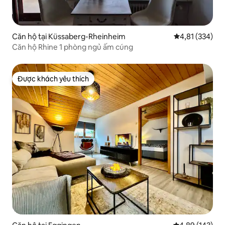
Căn hộ tại Küssaberg-Rheinheim
Xếp hạng trung
4,81 (334)
Căn hộ Rhine 1 phòng ngủ ấm cúng
Được khách yêu thích
Được khách yêu thích