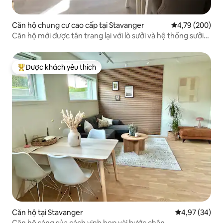
Căn hộ chung cư cao cấp tại Stavanger
Xếp hạng trung
4,79 (200)
Căn hộ mới được tân trang lại với lò sưởi và hệ thống sưởi
dưới sàn
Được khách yêu thích
Được khách yêu thích nhất
Căn hộ tại Stavanger
Xếp hạng trun
4,97 (34)
Căn hộ sáng sủa cách vịnh hẹp vài bước chân