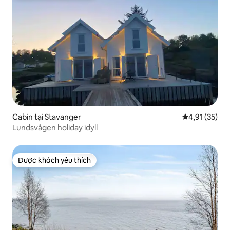
Cabin tại Stavanger
Xếp hạng trun
4,91 (35)
Lundsvågen holiday idyll
Được khách yêu thích
Được khách yêu thích