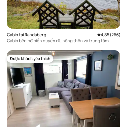
Cabin tại Randaberg
Xếp hạng trung
4,85 (266)
Cabin bên bờ biển quyến rũ, nông thôn và trung tâm
Được khách yêu thích
Được khách yêu thích