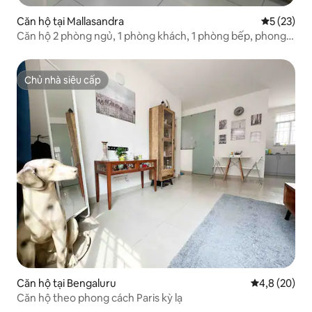
Căn hộ tại Mallasandra
Xếp hạng t
5 (23)
Căn hộ 2 phòng ngủ, 1 phòng khách, 1 phòng bếp, phong
cách trên đường Kanakapura có Wifi và bếp
Chủ nhà siêu cấp
Chủ nhà siêu cấp
Căn hộ tại Bengaluru
Xếp hạng tru
4,8 (20)
Căn hộ theo phong cách Paris kỳ lạ