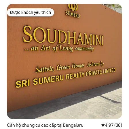
Được khách yêu thích
Được khách yêu thích
Căn hộ chung cư cao cấp tại Bengaluru
Xếp hạng trun
4,97 (38)