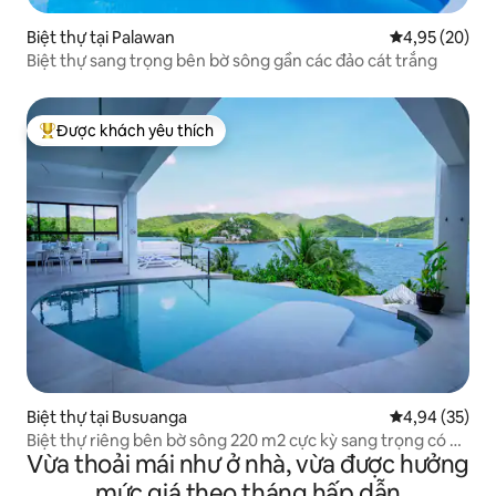
Biệt thự tại Palawan
Xếp hạng trun
4,95 (20)
Biệt thự sang trọng bên bờ sông gần các đảo cát trắng
Được khách yêu thích
Được khách yêu thích nhất
Biệt thự tại Busuanga
Xếp hạng trun
4,94 (35)
Biệt thự riêng bên bờ sông 220 m2 cực kỳ sang trọng có hồ
Vừa thoải mái như ở nhà, vừa được hưởng
bơi
mức giá theo tháng hấp dẫn