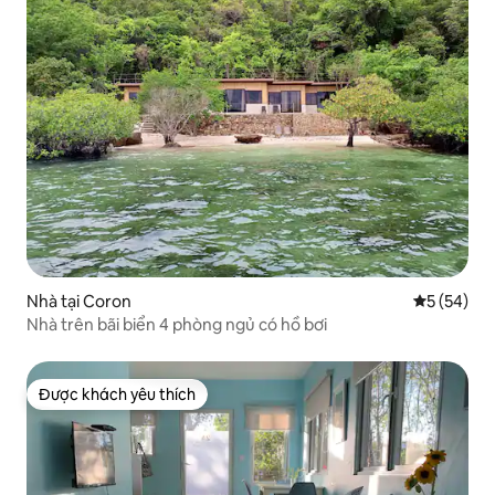
Nhà tại Coron
Xếp hạng t
5 (54)
Nhà trên bãi biển 4 phòng ngủ có hồ bơi
Được khách yêu thích
Được khách yêu thích