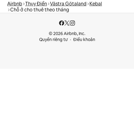
Airbnb
Thụy Điển
Västra Götaland
Kebal
Chỗ ở cho thuê theo tháng
© 2026 Airbnb, Inc.
Quyền riêng tư
Điều khoản