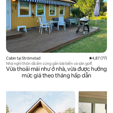
Cabin tại Strömstad
Xếp hạng trun
4,87 (77)
Nhà nghỉ thôn dã ấm cúng gần bãi biển và sân golf.
Vừa thoải mái như ở nhà, vừa được hưởng
mức giá theo tháng hấp dẫn