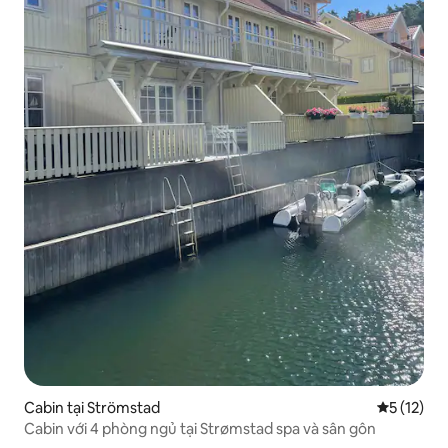
Cabin tại Strömstad
Xếp hạng t
5 (12)
Cabin với 4 phòng ngủ tại Strømstad spa và sân gôn