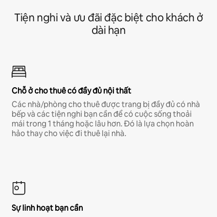
Tiện nghi và ưu đãi đặc biệt cho khách ở
dài hạn
Chỗ ở cho thuê có đầy đủ nội thất
Các nhà/phòng cho thuê được trang bị đầy đủ có nhà
bếp và các tiện nghi bạn cần để có cuộc sống thoải
mái trong 1 tháng hoặc lâu hơn. Đó là lựa chọn hoàn
hảo thay cho việc đi thuê lại nhà.
Sự linh hoạt bạn cần