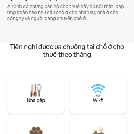
Airbnb có những căn hộ cho thuê đầy đủ nội thất, đáp
ứng hoàn hảo nhu cầu chỗ ở cho nhân sự, nhà ở cho
công ty và người đang chuyển chỗ ở.
Tiện nghi được ưa chuộng tại chỗ ở cho
thuê theo tháng
Nhà bếp
Wi-fi