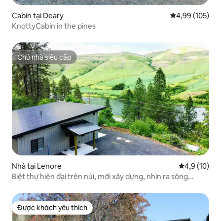
Cabin tại Deary
Xếp hạng trung
4,99 (105)
KnottyCabin in the pines
Chủ nhà siêu cấp
Chủ nhà siêu cấp
Nhà tại Lenore
Xếp hạng tru
4,9 (10)
Biệt thự hiện đại trên núi, mới xây dựng, nhìn ra sông
Clearwater
Được khách yêu thích
Được khách yêu thích