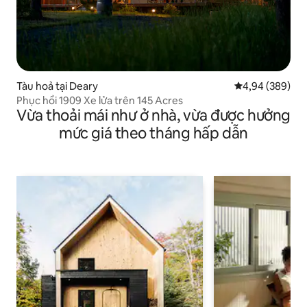
Tàu hoả tại Deary
Xếp hạng trung
4,94 (389)
Phục hồi 1909 Xe lửa trên 145 Acres
Vừa thoải mái như ở nhà, vừa được hưởng
mức giá theo tháng hấp dẫn