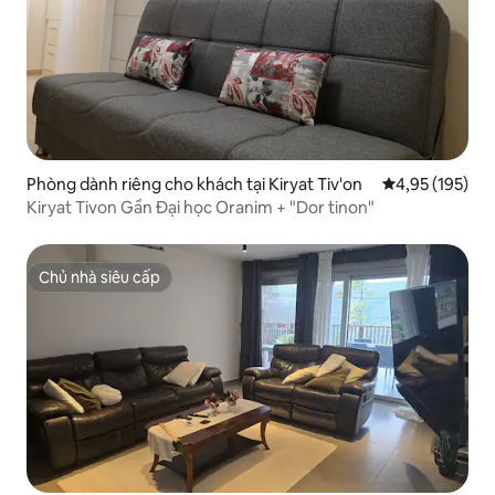
Phòng dành riêng cho khách tại Kiryat Tiv'on
Xếp hạng trung
4,95 (195)
Kiryat Tivon Gần Đại học Oranim + "Dor tinon"
Chủ nhà siêu cấp
Chủ nhà siêu cấp