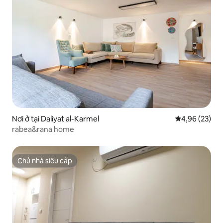
Nơi ở tại Daliyat al-Karmel
Xếp hạng trun
4,96 (23)
rabea&rana home
Chủ nhà siêu cấp
Chủ nhà siêu cấp