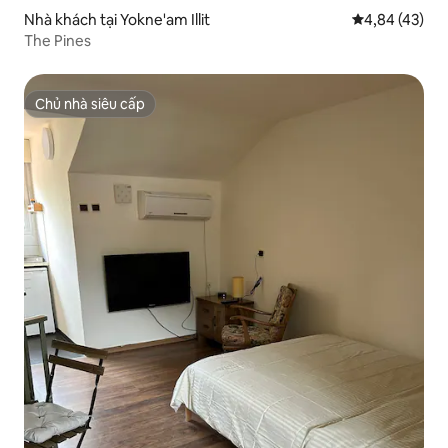
Nhà khách tại Yokne'am Illit
Xếp hạng trun
4,84 (43)
The Pines
Chủ nhà siêu cấp
Chủ nhà siêu cấp