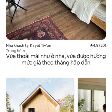
Nhà khách tại Kiryat Tiv'on
Xếp hạng tru
4,9 (20)
Trong hẻm
Vừa thoải mái như ở nhà, vừa được hưởng
mức giá theo tháng hấp dẫn