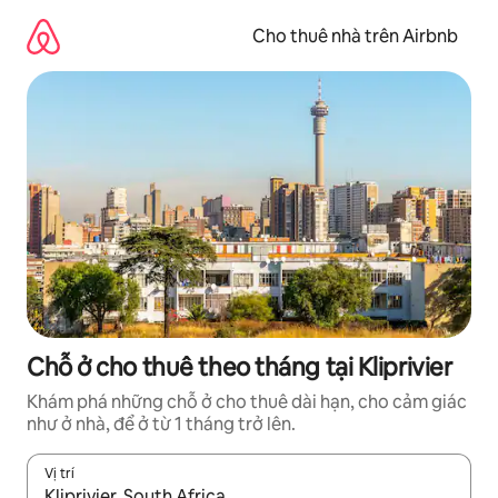
Chuyển
đến
Cho thuê nhà trên Airbnb
nội
dung
Chỗ ở cho thuê theo tháng tại Kliprivier
Khám phá những chỗ ở cho thuê dài hạn, cho cảm giác
như ở nhà, để ở từ 1 tháng trở lên.
Vị trí
Khi có kết quả, hãy điều hướng bằng phím mũi tên lên và xuốn