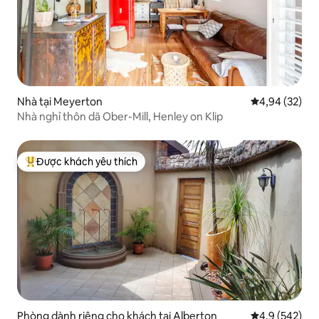
Nhà tại Meyerton
Xếp hạng trun
4,94 (32)
Nhà nghỉ thôn dã Ober-Mill, Henley on Klip
Được khách yêu thích
Được khách yêu thích nhất
Phòng dành riêng cho khách tại Alberton
Xếp hạng trun
4,9 (542)