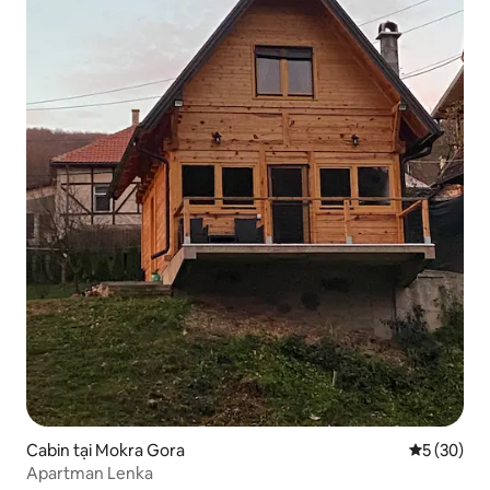
Cabin tại Mokra Gora
Xếp hạng t
5 (30)
Apartman Lenka