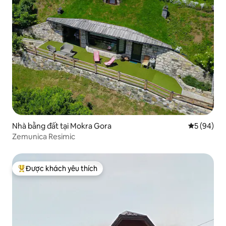
Nhà bằng đất tại Mokra Gora
Xếp hạng t
5 (94)
Zemunica Resimic
Được khách yêu thích
Được khách yêu thích nhất