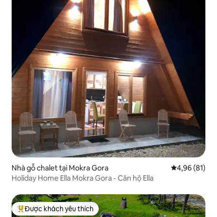
Nhà gỗ chalet tại Mokra Gora
Xếp hạng trun
4,96 (81)
Holiday Home Ella Mokra Gora - Căn hộ Ella
Được khách yêu thích
Được khách yêu thích nhất