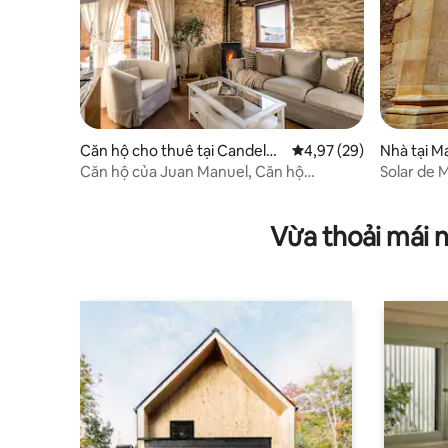
Căn hộ cho thuê tại Candelari
Xếp hạng trung bình 4,
4,97 (29)
Nhà tại 
o
Căn hộ của Juan Manuel, Căn hộ
Solar de
Puente...
Vừa thoải mái 