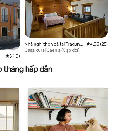
Nhà nghỉ thôn dã tại Traguntí
Xếp hạng trung bình 4
4,96 (25)
a
Casa Rural Caenia (Cặp đôi)
Xếp hạng trung bình 5/5, 19 đánh giá
5 (19)
o tháng hấp dẫn