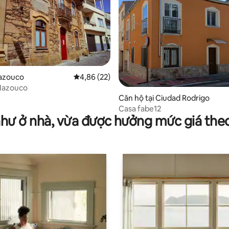
97/5, 29 đánh giá
Mazouco
Xếp hạng trung bình 4,86/5, 22 đánh giá
4,86 (22)
 Mazouco
Căn hộ tại Ciudad Rodrigo
Casa fabe12
như ở nhà, vừa được hưởng mức giá the