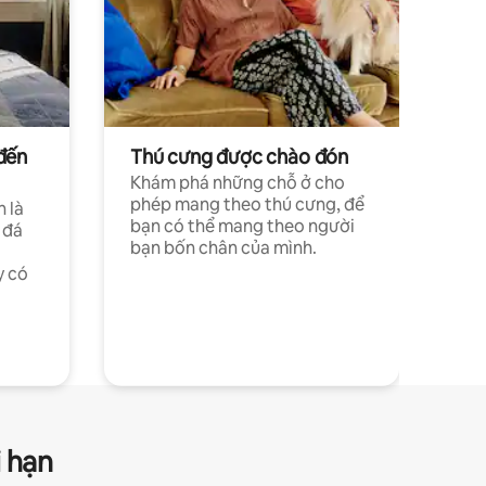
đến
Thú cưng được chào đón
Khám phá những chỗ ở cho
phép mang theo thú cưng, để
h là
bạn có thể mang theo người
 đá
bạn bốn chân của mình.
y có
i hạn