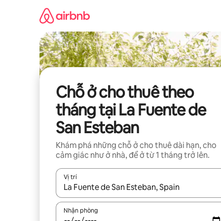
Chuyển
đến
nội
dung
Chỗ ở cho thuê theo
tháng tại La Fuente de
San Esteban
Khám phá những chỗ ở cho thuê dài hạn, cho
cảm giác như ở nhà, để ở từ 1 tháng trở lên.
Vị trí
Khi có kết quả, hãy điều hướng bằng phím mũi t
Nhận phòng