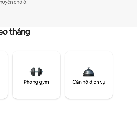
huyển chỗ ở.
heo tháng
g
Phòng gym
Căn hộ dịch vụ