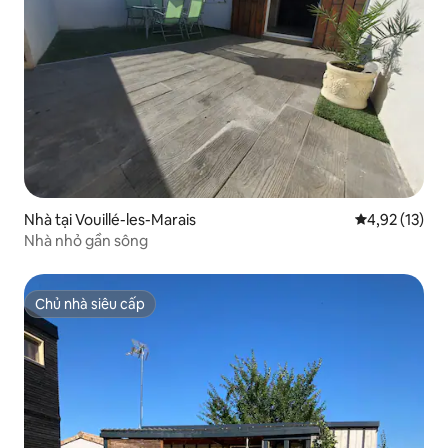
Nhà tại Vouillé-les-Marais
Xếp hạng trun
4,92 (13)
Nhà nhỏ gần sông
Chủ nhà siêu cấp
Chủ nhà siêu cấp