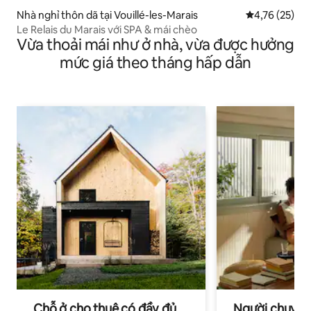
Nhà nghỉ thôn dã tại Vouillé-les-Marais
Xếp hạng trun
4,76 (25)
Le Relais du Marais với SPA & mái chèo
Vừa thoải mái như ở nhà, vừa được hưởng
mức giá theo tháng hấp dẫn
Chỗ ở cho thuê có đầy đủ
Người chuyên