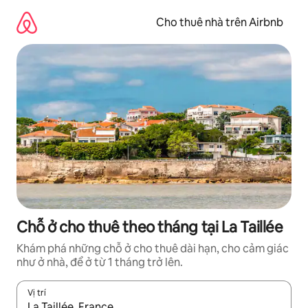
Chuyển
đến
Cho thuê nhà trên Airbnb
nội
dung
Chỗ ở cho thuê theo tháng tại La Taillée
Khám phá những chỗ ở cho thuê dài hạn, cho cảm giác
như ở nhà, để ở từ 1 tháng trở lên.
Vị trí
Khi có kết quả, hãy điều hướng bằng phím mũi tên lên và xuốn