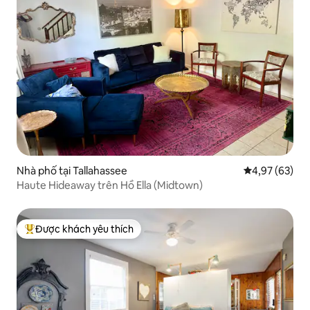
Nhà phố tại Tallahassee
Xếp hạng trun
4,97 (63)
Haute Hideaway trên Hồ Ella (Midtown)
Được khách yêu thích
Được khách yêu thích nhất