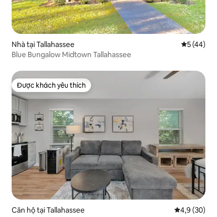
Nhà tại Tallahassee
Xếp hạng t
5 (44)
Blue Bungalow Midtown Tallahassee
Được khách yêu thích
Được khách yêu thích
Căn hộ tại Tallahassee
Xếp hạng tru
4,9 (30)