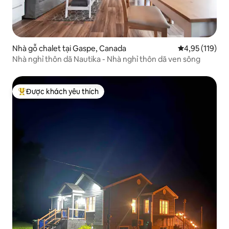
Nhà gỗ chalet tại Gaspe, Canada
Xếp hạng trung
4,95 (119)
Nhà nghỉ thôn dã Nautika - Nhà nghỉ thôn dã ven sông
Được khách yêu thích
Được khách yêu thích nhất