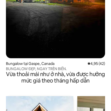
Bungalow tại Gaspe, Canada
Xếp hạng trun
4,95 (42)
BUNGALOW ĐẸP, NGAY TRÊN BIỂN.
Vừa thoải mái như ở nhà, vừa được hưởng
mức giá theo tháng hấp dẫn