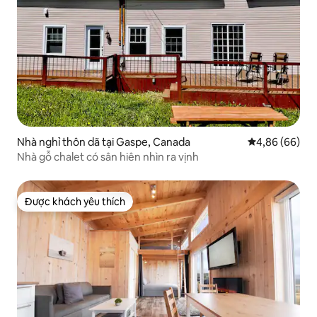
Nhà nghỉ thôn dã tại Gaspe, Canada
Xếp hạng trun
4,86 (66)
Nhà gỗ chalet có sân hiên nhìn ra vịnh
Được khách yêu thích
Được khách yêu thích