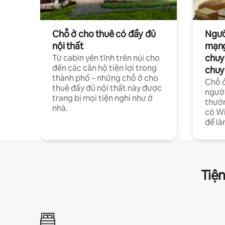
Chỗ ở cho thuê có đầy đủ
Ngườ
nội thất
mạng
chuy
Từ cabin yên tĩnh trên núi cho
đến các căn hộ tiện lợi trong
chuy
thành phố – những chỗ ở cho
Chỗ ở
thuê đầy đủ nội thất này được
người
trang bị mọi tiện nghi như ở
thườn
nhà.
có Wi
để là
Tiện