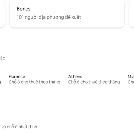
Bones
101 người địa phương đề xuất
hác
Florence
Athens
Mi
g
Chỗ ở cho thuê theo tháng
Chỗ ở cho thuê theo tháng
Chỗ
 và chỗ ở nhất định.