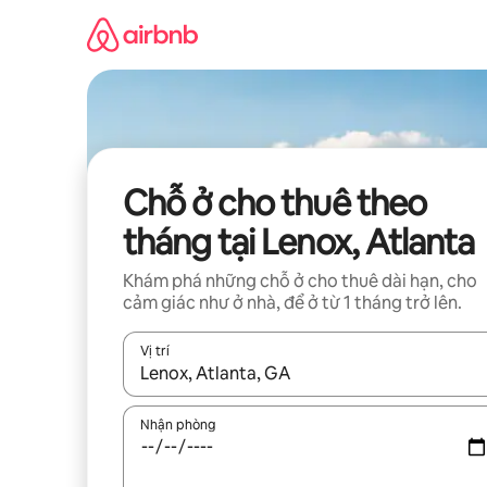
Chuyển
đến
nội
dung
Chỗ ở cho thuê theo
tháng tại Lenox, Atlanta
Khám phá những chỗ ở cho thuê dài hạn, cho
cảm giác như ở nhà, để ở từ 1 tháng trở lên.
Vị trí
Khi có kết quả, hãy điều hướng bằng phím mũi t
Nhận phòng