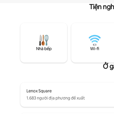
Tiện ngh
Nhà bếp
Wi-fi
Ở g
Lenox Square
1.683 người địa phương đề xuất