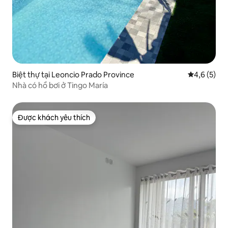
Biệt thự tại Leoncio Prado Province
Xếp hạng tr
4,6 (5)
Nhà có hồ bơi ở Tingo María
Được khách yêu thích
Được khách yêu thích