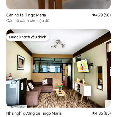
Căn hộ tại Tingo María
Xếp hạng trun
4,79 (56)
Căn hộ dành cho cặp đôi
Được khách yêu thích
Được khách yêu thích
Nhà nghỉ dưỡng tại Tingo María
Xếp hạng trun
4,85 (85)