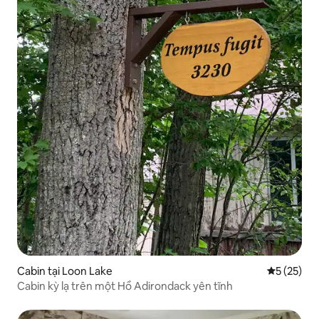
Cabin tại Loon Lake
Xếp hạng t
5 (25)
Cabin kỳ lạ trên một Hồ Adirondack yên tĩnh