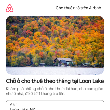
Chuyển
đến
Cho thuê nhà trên Airbnb
nội
dung
Chỗ ở cho thuê theo tháng tại Loon Lake
Khám phá những chỗ ở cho thuê dài hạn, cho cảm giác
như ở nhà, để ở từ 1 tháng trở lên.
Vị trí
Khi có kết quả, hãy điều hướng bằng phím mũi tên lên và xuốn