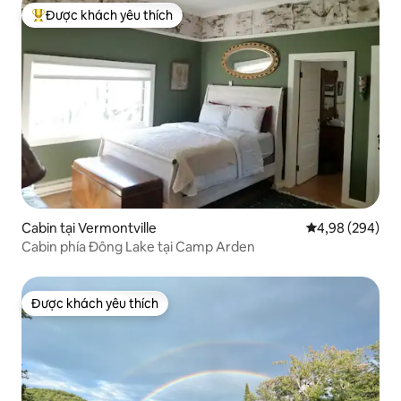
Được khách yêu thích
Được khách yêu thích nhất
Cabin tại Vermontville
Xếp hạng trung
4,98 (294)
Cabin phía Đông Lake tại Camp Arden
Được khách yêu thích
Được khách yêu thích