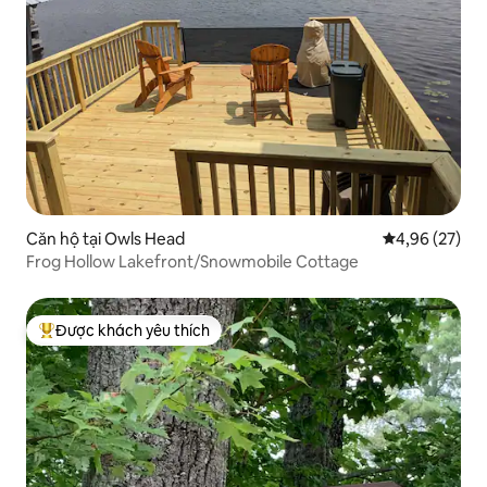
Căn hộ tại Owls Head
Xếp hạng trun
4,96 (27)
Frog Hollow Lakefront/Snowmobile Cottage
Được khách yêu thích
Được khách yêu thích nhất