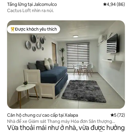
Tầng lửng tại Jalcomulco
Xếp hạng trun
4,94 (86)
Cactus Loft nhìn ra núi.
Được khách yêu thích
Được khách yêu thích nhất
Căn hộ chung cư cao cấp tại Xalapa
Xếp hạng t
5 (72)
Nhà để xe Giám sát Thang máy Hóa đơn Sân thượng
Vừa thoải mái như ở nhà, vừa được hưởng
Phòng tập C