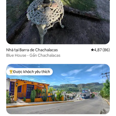
Nhà tại Barra de Chachalacas
Xếp hạng trun
4,87 (86)
Blue House - Gần Chachalacas
Được khách yêu thích
Được khách yêu thích nhất