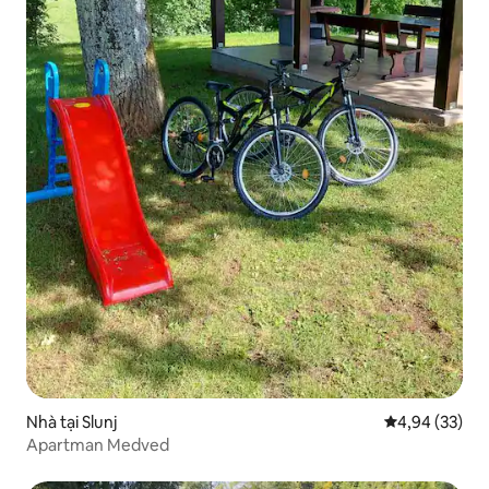
Nhà tại Slunj
Xếp hạng trun
4,94 (33)
Apartman Medved