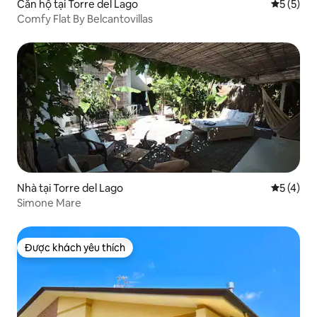
Căn hộ tại Torre del Lago
Xếp hạng 
5 (5)
Comfy Flat By Belcantovillas
Nhà tại Torre del Lago
Xếp hạng 
5 (4)
Simone Mare
Được khách yêu thích
Được khách yêu thích