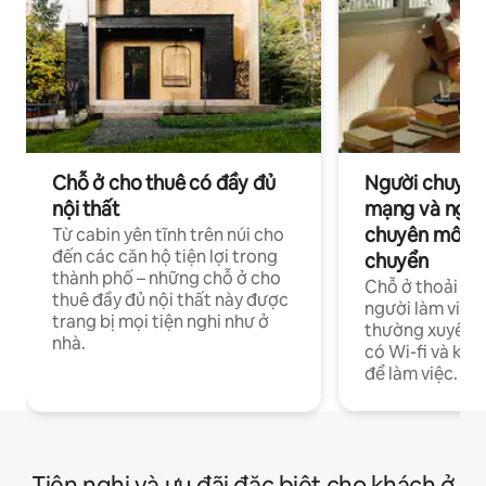
Chỗ ở cho thuê có đầy đủ
Người chuyên
nội thất
mạng và ngườ
chuyên môn ha
Từ cabin yên tĩnh trên núi cho
đến các căn hộ tiện lợi trong
chuyển
thành phố – những chỗ ở cho
Chỗ ở thoải má
thuê đầy đủ nội thất này được
người làm việc
trang bị mọi tiện nghi như ở
thường xuyên p
nhà.
có Wi-fi và khô
để làm việc.
Tiện nghi và ưu đãi đặc biệt cho khách ở