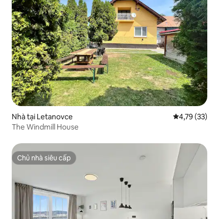
Nhà tại Letanovce
Xếp hạng trun
4,79 (33)
The Windmill House
Chủ nhà siêu cấp
Chủ nhà siêu cấp