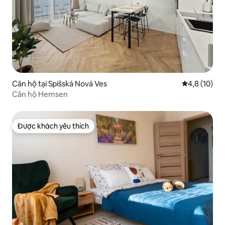
Căn hộ tại Spišská Nová Ves
Xếp hạng tru
4,8 (10)
Căn hộ Hemsen
Được khách yêu thích
Được khách yêu thích