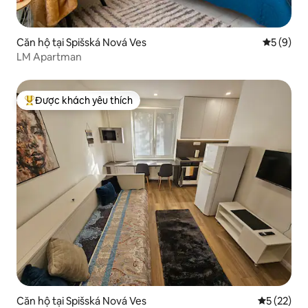
Căn hộ tại Spišská Nová Ves
Xếp hạng 
5 (9)
LM Apartman
Được khách yêu thích
Được khách yêu thích nhất
Căn hộ tại Spišská Nová Ves
Xếp hạng t
5 (22)